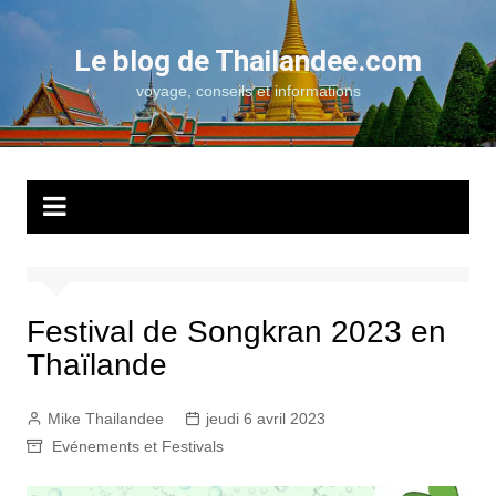
Aller
au
Le blog de Thailandee.com
contenu
voyage, conseils et informations
Festival de Songkran 2023 en
Thaïlande
Mike Thailandee
jeudi 6 avril 2023
Evénements et Festivals