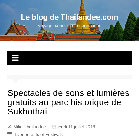
Aller
au
Le blog de Thailandee.com
contenu
voyage, conseils et informations
Spectacles de sons et lumières
gratuits au parc historique de
Sukhothai
Mike Thailandee
jeudi 11 juillet 2019
Evénements et Festivals