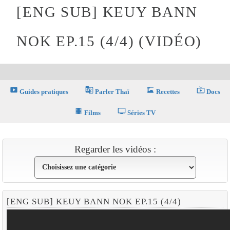
[ENG SUB] KEUY BANN
NOK EP.15 (4/4) (VIDÉO)
smart_display
g_translate
dinner_dining
live_tv
Guides pratiques
Parler Thaï
Recettes
Docs
theaters
tv
Films
Séries TV
Regarder les vidéos :
[ENG SUB] KEUY BANN NOK EP.15 (4/4)