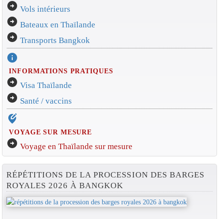
arrow_circle_right
Vols intérieurs
arrow_circle_right
Bateaux en Thaïlande
arrow_circle_right
Transports Bangkok
info
INFORMATIONS PRATIQUES
arrow_circle_right
Visa Thaïlande
arrow_circle_right
Santé / vaccins
edit_location_alt
VOYAGE SUR MESURE
arrow_circle_right
Voyage en Thaïlande sur mesure
RÉPÉTITIONS DE LA PROCESSION DES BARGES
ROYALES 2026 À BANGKOK