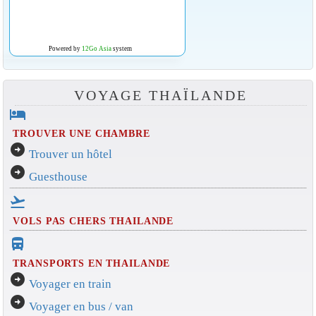
Powered by
12Go Asia
system
VOYAGE THAÏLANDE
hotel
TROUVER UNE CHAMBRE
arrow_circle_right
Trouver un hôtel
arrow_circle_right
Guesthouse
flight_takeoff
VOLS PAS CHERS THAILANDE
directions_bus_filled
TRANSPORTS EN THAILANDE
arrow_circle_right
Voyager en train
arrow_circle_right
Voyager en bus / van