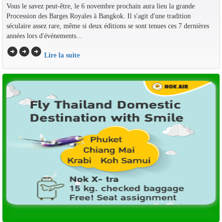
Vous le savez peut-être, le 6 novembre prochain aura lieu la grande
Procession des Barges Royales à Bangkok. Il s'agit d'une tradition
séculaire assez rare, même si deux éditions se sont tenues ces 7 dernières
années lors d'événements...
arrow_circle_right
arrow_circle_right
arrow_circle_right
Lire la suite