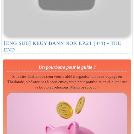
[ENG SUB] KEUY BANN NOK EP.21 (4/4) - THE
END
Un pourboire pour le guide ?
Si le site Thailandee.com vous a aidé à organiser un beau voyage en
Thaïlande, n'hésitez pas à nous envoyer un petit pourboire en cliquant sur
le bouton ci-dessous. Merci beaucoup !