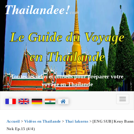
Thailandee!
com
Le Guide du Voyage
en Thaïlande
Toutes les infos et conseils pour préparer votre
voyage en Thaïlande
Accueil
>
Vidéos en Thaïlande
>
Thai lakorns
> [ENG SUB] Keuy Bann
Nok Ep.15 (4/4)