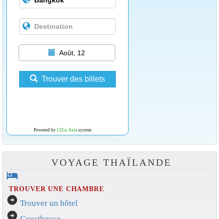
Août, 12
Trouver des billets
Powered by
12Go Asia
system
VOYAGE THAÏLANDE
hotel
TROUVER UNE CHAMBRE
arrow_circle_right
Trouver un hôtel
arrow_circle_right
Guesthouse