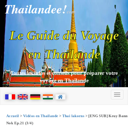
Thailandee!
com
Le Guide du Voyage
en Thaïlande
Toutes les infos et conseils pour préparer votre
voyage en Thaïlande
Accueil
>
Vidéos en Thaïlande
>
Thai lakorns
> [ENG SUB] Keuy Bann
Nok Ep.21 (3/4)