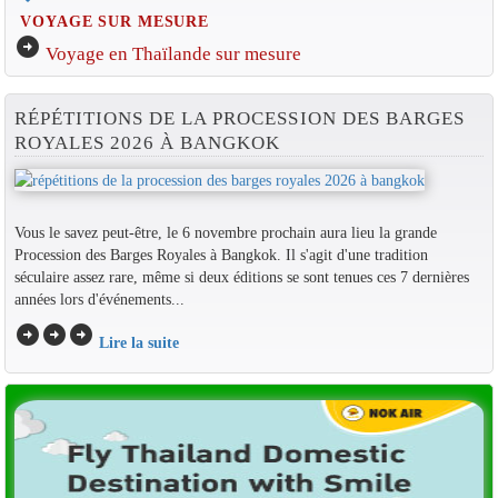
VOYAGE SUR MESURE
arrow_circle_right
Voyage en Thaïlande sur mesure
RÉPÉTITIONS DE LA PROCESSION DES BARGES
ROYALES 2026 À BANGKOK
Vous le savez peut-être, le 6 novembre prochain aura lieu la grande
Procession des Barges Royales à Bangkok. Il s'agit d'une tradition
séculaire assez rare, même si deux éditions se sont tenues ces 7 dernières
années lors d'événements...
arrow_circle_right
arrow_circle_right
arrow_circle_right
Lire la suite