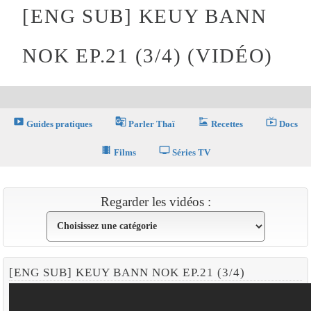
[ENG SUB] KEUY BANN
NOK EP.21 (3/4) (VIDÉO)
smart_display
g_translate
dinner_dining
live_tv
Guides pratiques
Parler Thaï
Recettes
Docs
theaters
tv
Films
Séries TV
Regarder les vidéos :
[ENG SUB] KEUY BANN NOK EP.21 (3/4)