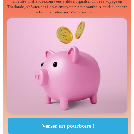
Si le site Thailandee.com vous a aidé à organiser un beau voyage en
Thaïlande, n'hésitez pas à nous envoyer un petit pourboire en cliquant sur
le bouton ci-dessous. Merci beaucoup !