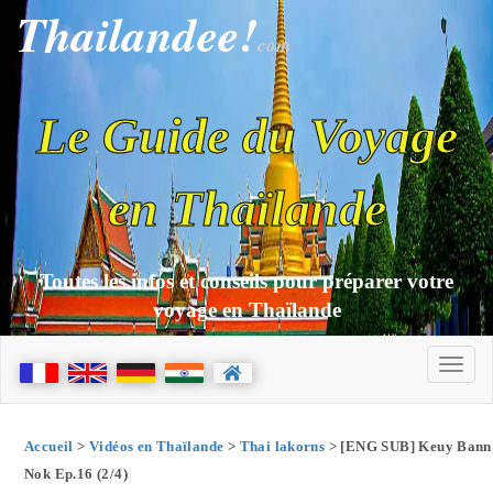
Thailandee!
com
Le Guide du Voyage
en Thaïlande
Toutes les infos et conseils pour préparer votre
voyage en Thaïlande
Accueil
>
Vidéos en Thaïlande
>
Thai lakorns
> [ENG SUB] Keuy Bann
Nok Ep.16 (2/4)