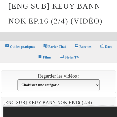
[ENG SUB] KEUY BANN
NOK EP.16 (2/4) (VIDÉO)
smart_display
g_translate
dinner_dining
live_tv
Guides pratiques
Parler Thaï
Recettes
Docs
theaters
tv
Films
Séries TV
Regarder les vidéos :
[ENG SUB] KEUY BANN NOK EP.16 (2/4)