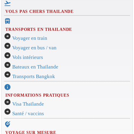
flight_takeoff
VOLS PAS CHERS THAILANDE
directions_bus_filled
TRANSPORTS EN THAILANDE
arrow_circle_right
Voyager en train
arrow_circle_right
Voyager en bus / van
arrow_circle_right
Vols intérieurs
arrow_circle_right
Bateaux en Thaïlande
arrow_circle_right
Transports Bangkok
info
INFORMATIONS PRATIQUES
arrow_circle_right
Visa Thaïlande
arrow_circle_right
Santé / vaccins
edit_location_alt
VOYAGE SUR MESURE