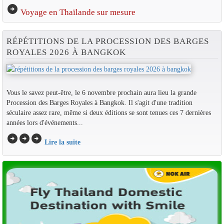
arrow_circle_right
Voyage en Thaïlande sur mesure
RÉPÉTITIONS DE LA PROCESSION DES BARGES
ROYALES 2026 À BANGKOK
Vous le savez peut-être, le 6 novembre prochain aura lieu la grande
Procession des Barges Royales à Bangkok. Il s'agit d'une tradition
séculaire assez rare, même si deux éditions se sont tenues ces 7 dernières
années lors d'événements...
arrow_circle_right
arrow_circle_right
arrow_circle_right
Lire la suite