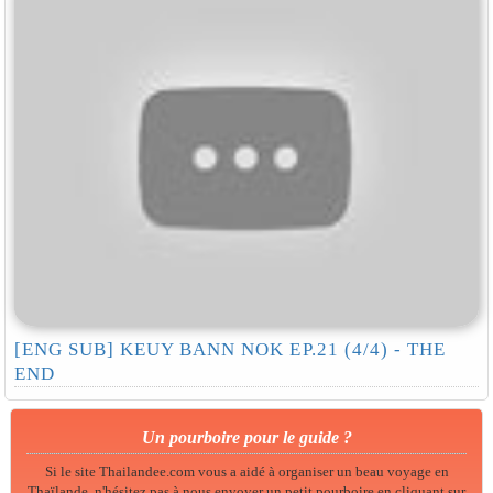
[ENG SUB] KEUY BANN NOK EP.21 (4/4) - THE
END
Un pourboire pour le guide ?
Si le site Thailandee.com vous a aidé à organiser un beau voyage en
Thaïlande, n'hésitez pas à nous envoyer un petit pourboire en cliquant sur