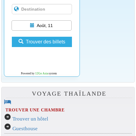
Août, 11
Trouver des billets
Powered by
12Go Asia
system
VOYAGE THAÏLANDE
hotel
TROUVER UNE CHAMBRE
arrow_circle_right
Trouver un hôtel
arrow_circle_right
Guesthouse