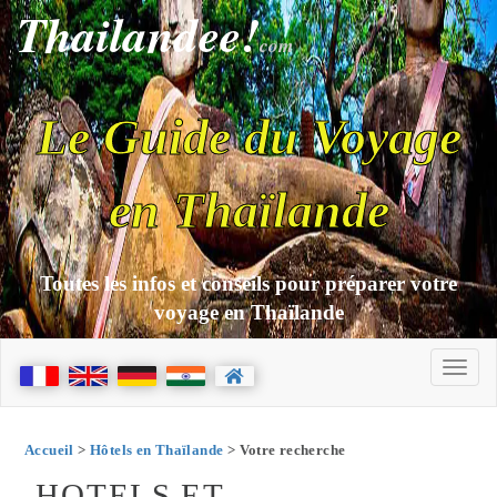
Thailandee!
com
Le Guide du Voyage
en Thaïlande
Toutes les infos et conseils pour préparer votre
voyage en Thaïlande
Accueil
>
Hôtels en Thaïlande
> Votre recherche
HOTELS ET