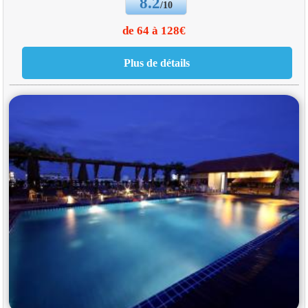
8.2
/10
de 64 à 128€