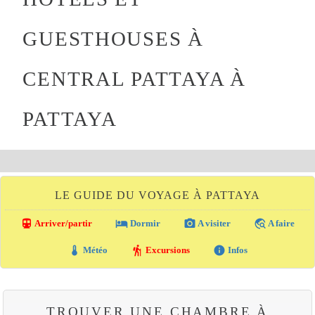
GUESTHOUSES À
CENTRAL PATTAYA À
PATTAYA
LE GUIDE DU VOYAGE À PATTAYA
directions_transit
local_hotel
photo_camera
travel_explore
Arriver/partir
Dormir
A visiter
A faire
thermostat
hiking
info
Météo
Excursions
Infos
TROUVER UNE CHAMBRE À