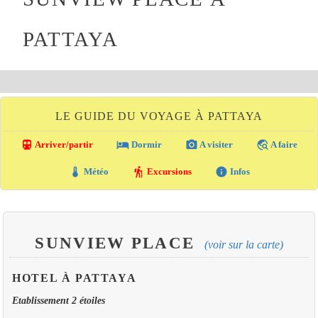
PATTAYA
LE GUIDE DU VOYAGE À PATTAYA
directions_transit
local_hotel
photo_camera
travel_explore
Arriver/partir
Dormir
A visiter
A faire
thermostat
hiking
info
Météo
Excursions
Infos
SUNVIEW PLACE
(voir sur la carte)
HOTEL À PATTAYA
Etablissement 2 étoiles