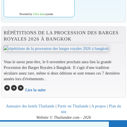
Powered by
12Go Asia
system
RÉPÉTITIONS DE LA PROCESSION DES BARGES
ROYALES 2026 À BANGKOK
Vous le savez peut-être, le 6 novembre prochain aura lieu la grande
Procession des Barges Royales à Bangkok. Il s'agit d'une tradition
séculaire assez rare, même si deux éditions se sont tenues ces 7 dernières
années lors d'événements...
arrow_circle_right
arrow_circle_right
arrow_circle_right
Lire la suite
Annuaire des hotels Thailande
|
Partir en Thailande
|
A propos
|
Plan du
site
Website © Thailandee.com - 2026