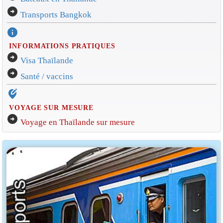
arrow_circle_right
Transports Bangkok
info
INFORMATIONS PRATIQUES
arrow_circle_right
Visa Thaïlande
arrow_circle_right
Santé / vaccins
edit_location_alt
VOYAGE SUR MESURE
arrow_circle_right
Voyage en Thaïlande sur mesure