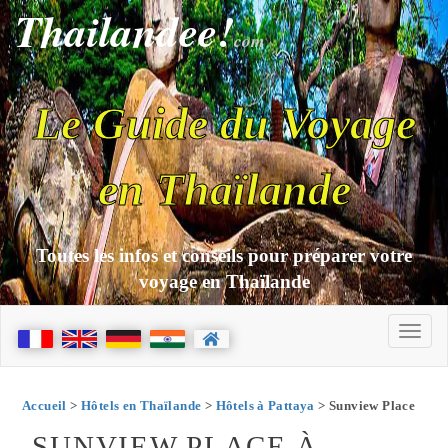
Thailandee!
com
Le Guide du Voyage
en Thaïlande
Toutes les infos et conseils pour préparer votre
voyage en Thaïlande
Accueil
>
Hôtels en Thaïlande
>
Hôtels à Pattaya
> Sunview Place
SUNVIEW PLACE À