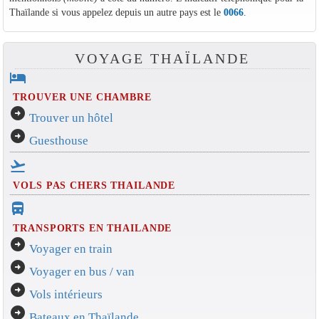
Thaïlande si vous appelez depuis un autre pays est le
0066
.
VOYAGE THAÏLANDE
hotel
TROUVER UNE CHAMBRE
arrow_circle_right
Trouver un hôtel
arrow_circle_right
Guesthouse
flight_takeoff
VOLS PAS CHERS THAILANDE
directions_bus_filled
TRANSPORTS EN THAILANDE
arrow_circle_right
Voyager en train
arrow_circle_right
Voyager en bus / van
arrow_circle_right
Vols intérieurs
arrow_circle_right
Bateaux en Thaïlande