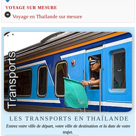
VOYAGE SUR MESURE
arrow_circle_right
Voyage en Thaïlande sur mesure
LES TRANSPORTS EN THAÏLANDE
Entrez votre ville de départ, votre ville de destination et la date de votre
trajet.