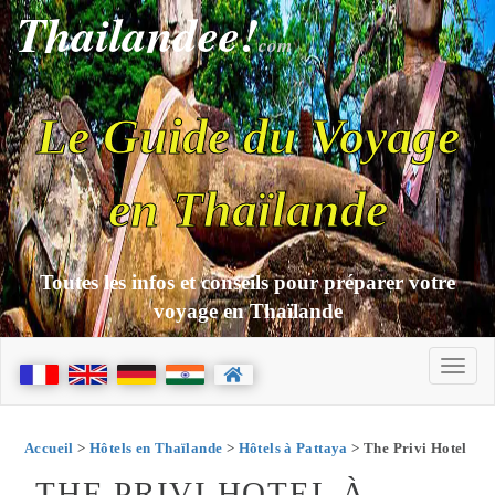
Thailandee!
com
Le Guide du Voyage
en Thaïlande
Toutes les infos et conseils pour préparer votre
voyage en Thaïlande
Accueil
>
Hôtels en Thaïlande
>
Hôtels à Pattaya
> The Privi Hotel
THE PRIVI HOTEL À