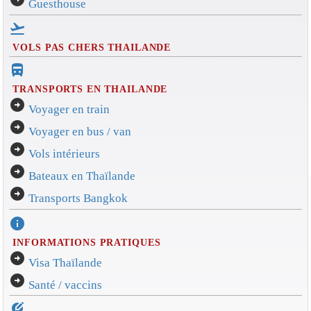
Guesthouse
flight_takeoff
VOLS PAS CHERS THAILANDE
directions_bus_filled
TRANSPORTS EN THAILANDE
arrow_circle_right
Voyager en train
arrow_circle_right
Voyager en bus / van
arrow_circle_right
Vols intérieurs
arrow_circle_right
Bateaux en Thaïlande
arrow_circle_right
Transports Bangkok
info
INFORMATIONS PRATIQUES
arrow_circle_right
Visa Thaïlande
arrow_circle_right
Santé / vaccins
edit_location_alt