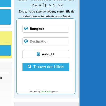
THAÏLANDE
Entrez votre ville de départ, votre ville de
destination et la date de votre trajet.
Août, 11
Trouver des billets
en
Powered by
12Go Asia
system