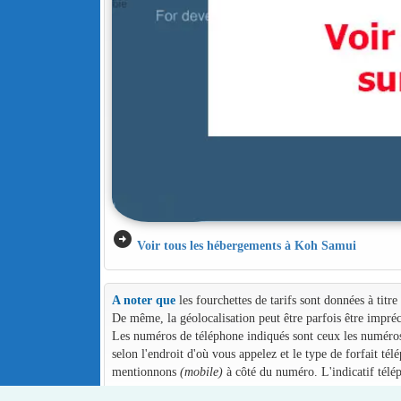
arrow_circle_right
Voir tous les hébergements à Koh Samui
A noter que
les fourchettes de tarifs sont données à titr
De même, la géolocalisation peut être parfois être impréc
Les numéros de téléphone indiqués sont ceux les numéros d
selon l'endroit d'où vous appelez et le type de forfait té
mentionnons
(mobile)
à côté du numéro. L'indicatif télé