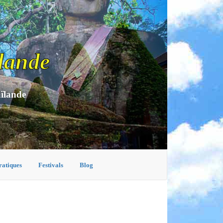
lande
aïlande
ratiques
Festivals
Blog