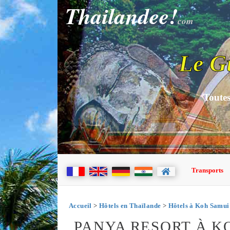
Thailandee!
com
Le G
Toutes
Transports
Accueil
>
Hôtels en Thaïlande
>
Hôtels à Koh Samui
PANYA RESORT À K