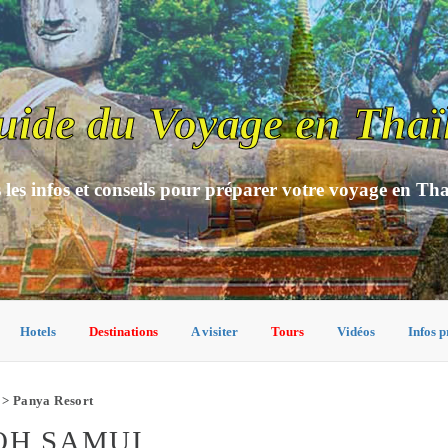
uide du Voyage en Thaï
 les infos et conseils pour préparer votre voyage en Th
Hotels
Destinations
A visiter
Tours
Vidéos
Infos p
> Panya Resort
OH SAMUI