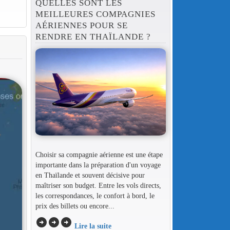
QUELLES SONT LES
MEILLEURES COMPAGNIES
AÉRIENNES POUR SE
RENDRE EN THAÏLANDE ?
Choisir sa compagnie aérienne est une étape
importante dans la préparation d'un voyage
en Thaïlande et souvent décisive pour
maîtriser son budget. Entre les vols directs,
les correspondances, le confort à bord, le
prix des billets ou encore...
arrow_circle_right
arrow_circle_right
arrow_circle_right
Lire la suite