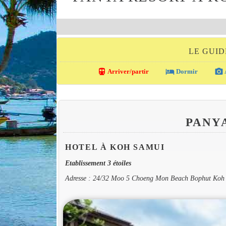
LE GUID
directions_transit
local_hotel
photo_camera
Arriver/partir
Dormir
PANY
HOTEL À KOH SAMUI
Etablissement 3 étoiles
Adresse : 24/32 Moo 5 Choeng Mon Beach Bophut Koh 