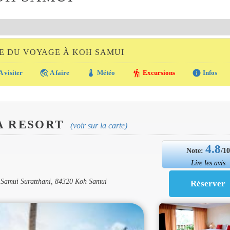
E DU VOYAGE À KOH SAMUI
travel_explore
thermostat
hiking
info
A visiter
A faire
Météo
Excursions
Infos
A RESORT
(voir sur la carte)
4.8
Note:
/1
Lire les avis
Samui Suratthani, 84320 Koh Samui