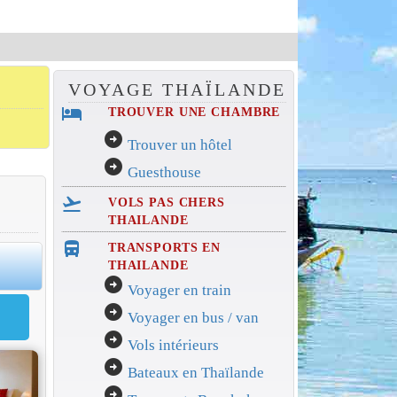
VOYAGE THAÏLANDE
hotel
TROUVER UNE CHAMBRE
arrow_circle_right
Trouver un hôtel
arrow_circle_right
Guesthouse
flight_takeoff
VOLS PAS CHERS
THAILANDE
directions_bus_filled
TRANSPORTS EN
0
THAILANDE
arrow_circle_right
Voyager en train
arrow_circle_right
Voyager en bus / van
arrow_circle_right
Vols intérieurs
arrow_circle_right
Bateaux en Thaïlande
arrow_circle_right