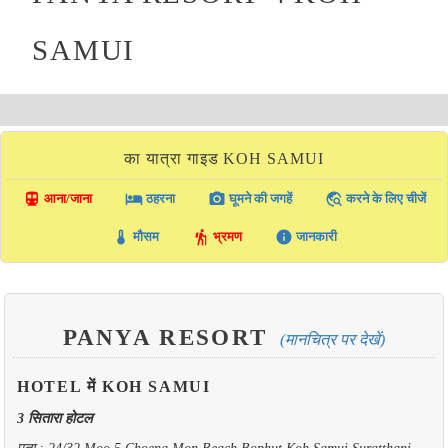
SAMUI
का यात्रा गाइड KOH SAMUI
directions_transit
local_hotel
photo_camera
travel_explore
आना/जाना
ठहरना
घूमने की जगहें
करने के लिए चीजें
thermostat
hiking
info
मौसम
भ्रमण
जानकारी
PANYA RESORT
(मानचित्र पर देखें)
HOTEL में KOH SAMUI
3 सितारा होटल
पता : 24/32 Moo 5 Choeng Mon Beach Bophut Koh Samui Suratthani,