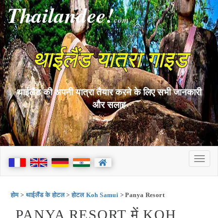
Thailandee!
com
थाईलैंड यात्रा गाइड
थाईलैंड की अपनी यात्रा तैयार करने के लिए सभी जानकारी
और सलाह
होम
>
थाईलैंड के होटल
>
होटल Koh Samui
> Panya Resort
PANYA RESORT में KOH