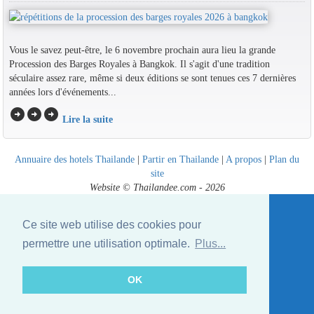
Vous le savez peut-être, le 6 novembre prochain aura lieu la grande
Procession des Barges Royales à Bangkok. Il s'agit d'une tradition
séculaire assez rare, même si deux éditions se sont tenues ces 7 dernières
années lors d'événements...
arrow_circle_right
arrow_circle_right
arrow_circle_right
Lire la suite
Annuaire des hotels Thailande
|
Partir en Thailande
|
A propos
|
Plan du
site
Website © Thailandee.com - 2026
Ce site web utilise des cookies pour
permettre une utilisation optimale.
Plus...
OK