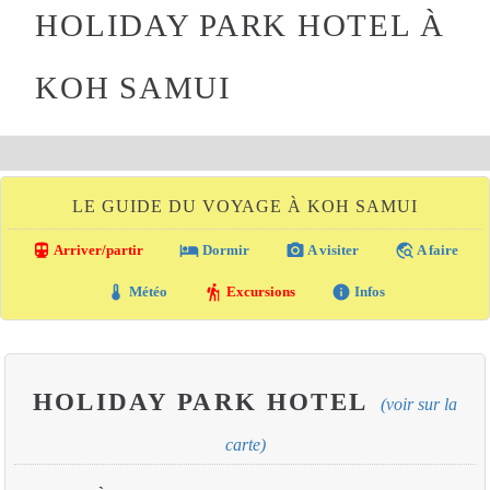
HOLIDAY PARK HOTEL À
KOH SAMUI
LE GUIDE DU VOYAGE À KOH SAMUI
directions_transit
local_hotel
photo_camera
travel_explore
Arriver/partir
Dormir
A visiter
A faire
thermostat
hiking
info
Météo
Excursions
Infos
HOLIDAY PARK HOTEL
(voir sur la
carte)