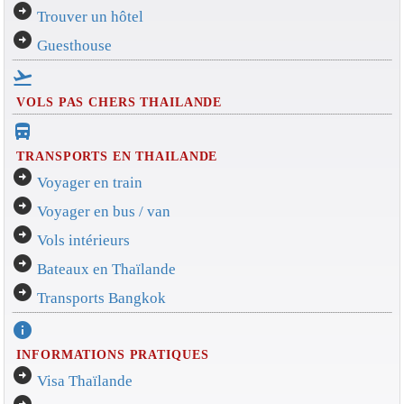
arrow_circle_right
Trouver un hôtel
arrow_circle_right
Guesthouse
flight_takeoff
VOLS PAS CHERS THAILANDE
directions_bus_filled
TRANSPORTS EN THAILANDE
arrow_circle_right
Voyager en train
arrow_circle_right
Voyager en bus / van
arrow_circle_right
Vols intérieurs
arrow_circle_right
Bateaux en Thaïlande
arrow_circle_right
Transports Bangkok
info
INFORMATIONS PRATIQUES
arrow_circle_right
Visa Thaïlande