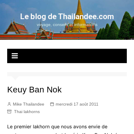
Aller
au
Le blog de Thailandee.com
contenu
voyage, conseils et informations
Keuy Ban Nok
Mike Thailandee
mercredi 17 août 2011
Thai lakhorns
Le premier lakhorn que nous avons envie de