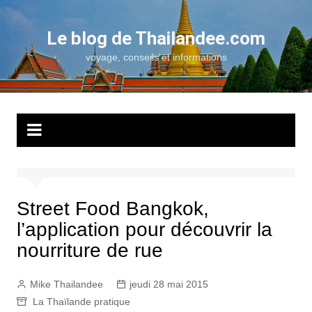
Aller
au
Le blog de Thailandee.com
contenu
voyage, conseils et informations
Street Food Bangkok,
l’application pour découvrir la
nourriture de rue
Mike Thailandee
jeudi 28 mai 2015
La Thaïlande pratique