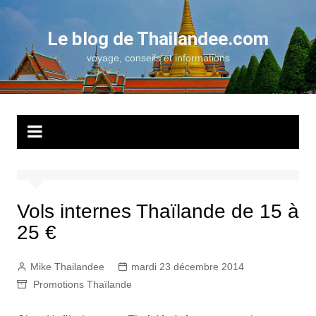
Aller
au
Le blog de Thailandee.com
contenu
voyage, conseils et informations
Vols internes Thaïlande de 15 à
25 €
Mike Thailandee
mardi 23 décembre 2014
Promotions Thaïlande