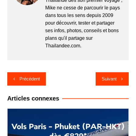
Thaïlande dès son premier voyage ,
Mike ne cesse de parcourir le pays
dans tous les sens depuis 2009
pour découvrir, tester et partager
ses infos, photos, conseils et bons
plans qu'il partage sur
Thailandee.com.
Navigation
Précédent
Suivant
de
l’article
Articles connexes