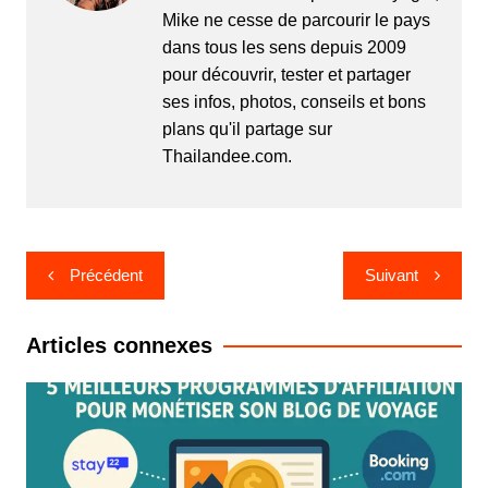
Mike ne cesse de parcourir le pays
dans tous les sens depuis 2009
pour découvrir, tester et partager
ses infos, photos, conseils et bons
plans qu'il partage sur
Thailandee.com.
Navigation
Précédent
Suivant
de
l’article
Articles connexes