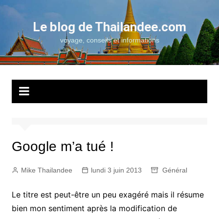
Aller
au
Le blog de Thailandee.com
contenu
voyage, conseils et informations
Google m’a tué !
Mike Thailandee
lundi 3 juin 2013
Général
Le titre est peut-être un peu exagéré mais il résume
bien mon sentiment après la modification de