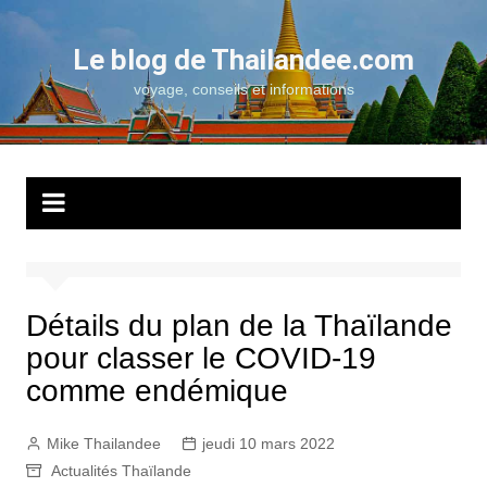
Aller
au
Le blog de Thailandee.com
contenu
voyage, conseils et informations
Détails du plan de la Thaïlande
pour classer le COVID-19
comme endémique
Mike Thailandee
jeudi 10 mars 2022
Actualités Thaïlande