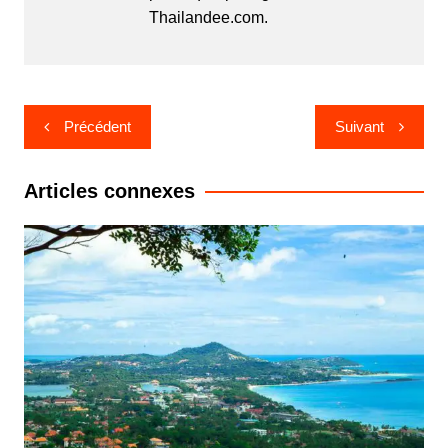
Thailandee.com.
Navigation
Précédent
Suivant
de
l’article
Articles connexes