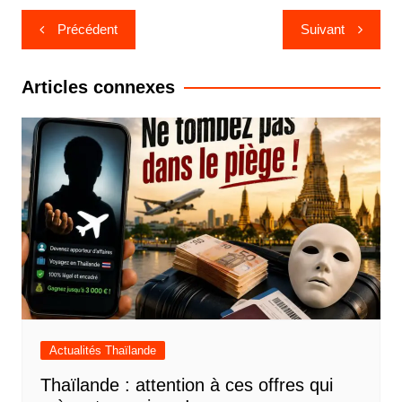
Navigation
Précédent
Suivant
de
l’article
Articles connexes
Actualités Thaïlande
Thaïlande : attention à ces offres qui