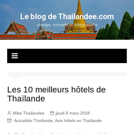
Aller
au
Le blog de Thailandee.com
contenu
voyage, conseils et informations
Les 10 meilleurs hôtels de
Thaïlande
Mike Thailandee
jeudi 8 mars 2018
Actualités Thaïlande
,
Avis hôtels en Thaïlande