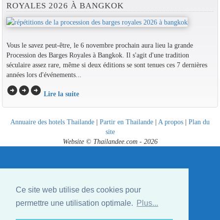
ROYALES 2026 À BANGKOK
Vous le savez peut-être, le 6 novembre prochain aura lieu la grande
Procession des Barges Royales à Bangkok. Il s'agit d'une tradition
séculaire assez rare, même si deux éditions se sont tenues ces 7 dernières
années lors d'événements...
arrow_circle_right
arrow_circle_right
arrow_circle_right
Lire la suite
Annuaire des hotels Thailande
|
Partir en Thailande
|
A propos
|
Plan du
site
Website © Thailandee.com - 2026
Ce site web utilise des cookies pour
permettre une utilisation optimale.
Plus...