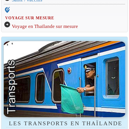
edit_location_alt
VOYAGE SUR MESURE
arrow_circle_right
Voyage en Thaïlande sur mesure
LES TRANSPORTS EN THAÏLANDE