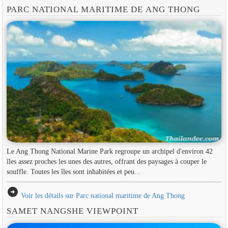
PARC NATIONAL MARITIME DE ANG THONG
Le Ang Thong National Marine Park regroupe un archipel d'environ 42
îles assez proches les unes des autres, offrant des paysages à couper le
souffle. Toutes les îles sont inhabitées et peu...
arrow_circle_right
Voir les détails sur Parc national maritime de Ang Thong
SAMET NANGSHE VIEWPOINT