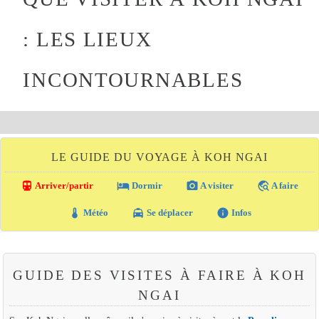
: LES LIEUX
INCONTOURNABLES
LE GUIDE DU VOYAGE À KOH NGAI
directions_transit
local_hotel
photo_camera
travel_explore
Arriver/partir
Dormir
A visiter
A faire
thermostat
local_taxi
info
Météo
Se déplacer
Infos
GUIDE DES VISITES À FAIRE À KOH
NGAI