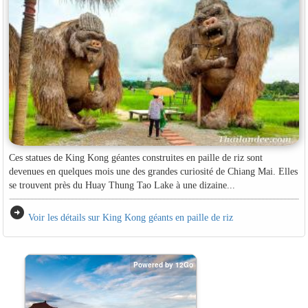
Ces statues de King Kong géantes construites en paille de riz sont
devenues en quelques mois une des grandes curiosité de Chiang Mai. Elles
se trouvent près du Huay Thung Tao Lake à une dizaine...
arrow_circle_right
Voir les détails sur King Kong géants en paille de riz