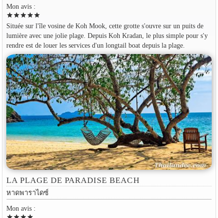
Mon avis :
star
star
star
star
star
Située sur l'île vosine de Koh Mook, cette grotte s'ouvre sur un puits de
lumière avec une jolie plage. Depuis Koh Kradan, le plus simple pour s'y
rendre est de louer les services d'un longtail boat depuis la plage.
LA PLAGE DE PARADISE BEACH
หาดพาราไดซ์
Mon avis :
star
star
star
star