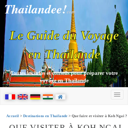
Thailandee!
com
Le Guide du Voyage
en Thaïlande
Toutes les infos et conseils pour préparer votre
voyage en Thaïlande
Accueil
>
Destinations en Thaïlande
> Que faire et visiter à Koh Ngai ?
QUE VISITER À KOH NGAI