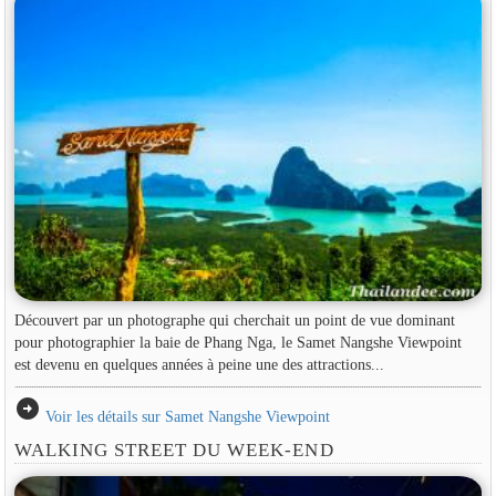
Découvert par un photographe qui cherchait un point de vue dominant
pour photographier la baie de Phang Nga, le Samet Nangshe Viewpoint
est devenu en quelques années à peine une des attractions...
arrow_circle_right
Voir les détails sur Samet Nangshe Viewpoint
WALKING STREET DU WEEK-END