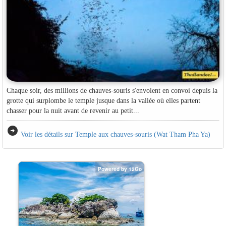
Chaque soir, des millions de chauves-souris s'envolent en convoi depuis la
grotte qui surplombe le temple jusque dans la vallée où elles partent
chasser pour la nuit avant de revenir au petit...
arrow_circle_right
Voir les détails sur Temple aux chauves-souris (Wat Tham Pha Ya)