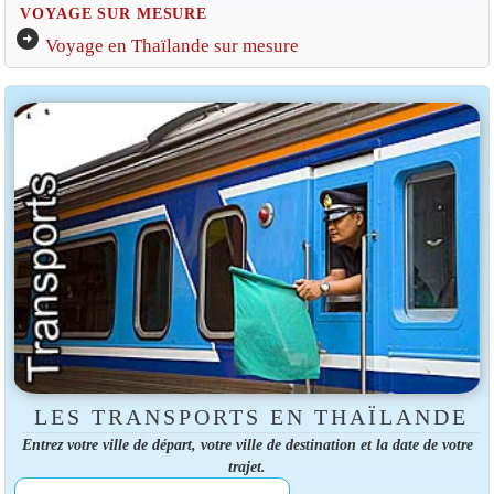
VOYAGE SUR MESURE
arrow_circle_right
Voyage en Thaïlande sur mesure
LES TRANSPORTS EN THAÏLANDE
Entrez votre ville de départ, votre ville de destination et la date de votre
trajet.