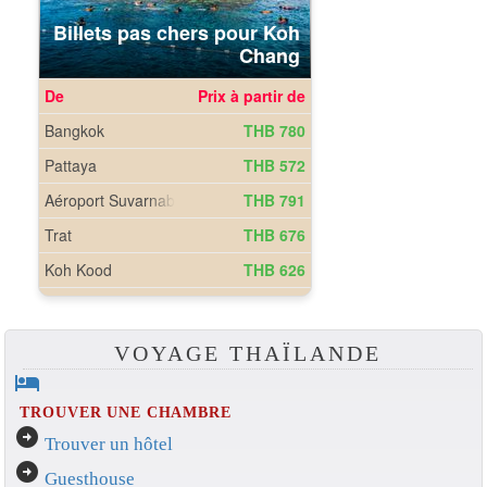
VOYAGE THAÏLANDE
hotel
TROUVER UNE CHAMBRE
arrow_circle_right
Trouver un hôtel
arrow_circle_right
Guesthouse