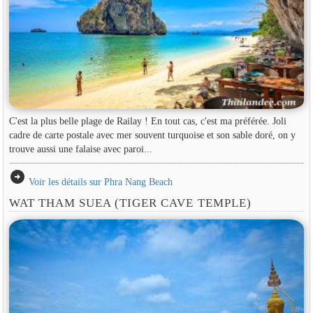
C'est la plus belle plage de Railay ! En tout cas, c'est ma préférée. Joli
cadre de carte postale avec mer souvent turquoise et son sable doré, on y
trouve aussi une falaise avec paroi...
arrow_circle_right
Voir les détails sur Phra Nang Beach
WAT THAM SUEA (TIGER CAVE TEMPLE)