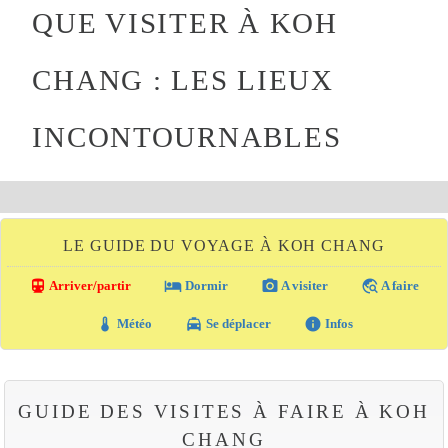
QUE VISITER À KOH
CHANG : LES LIEUX
INCONTOURNABLES
LE GUIDE DU VOYAGE À KOH CHANG
directions_transit
local_hotel
photo_camera
travel_explore
Arriver/partir
Dormir
A visiter
A faire
thermostat
local_taxi
info
Météo
Se déplacer
Infos
GUIDE DES VISITES À FAIRE À KOH
CHANG