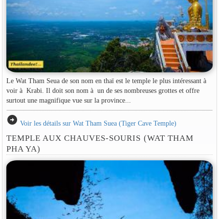
Le Wat Tham Seua de son nom en thaï est le temple le plus intéressant à
voir à Krabi. Il doit son nom à un de ses nombreuses grottes et offre
surtout une magnifique vue sur la province...
arrow_circle_right
Voir les détails sur Wat Tham Suea (Tiger Cave Temple)
TEMPLE AUX CHAUVES-SOURIS (WAT THAM
PHA YA)