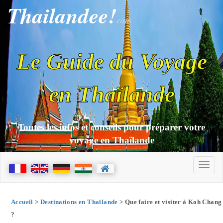
Thailandee!
com
Le Guide du Voyage
en Thaïlande
Toutes les infos et conseils pour préparer votre
voyage en Thaïlande
Accueil
>
Destinations en Thaïlande
> Que faire et visiter à Koh Chang
?