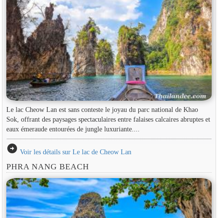
Le lac Cheow Lan est sans conteste le joyau du parc national de Khao
Sok, offrant des paysages spectaculaires entre falaises calcaires abruptes et
eaux émeraude entourées de jungle luxuriante....
arrow_circle_right
Voir les détails sur Le lac de Cheow Lan
PHRA NANG BEACH