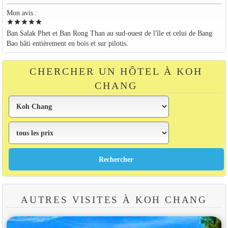
Mon avis :
star
star
star
star
star
Ban Salak Phet et Ban Rong Than au sud-ouest de l'île et celui de Bang
Bao bâti entièrement en bois et sur pilotis.
CHERCHER UN HÔTEL À KOH
CHANG
AUTRES VISITES À KOH CHANG