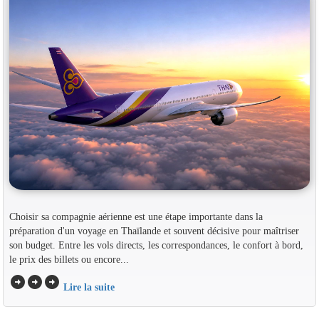
Choisir sa compagnie aérienne est une étape importante dans la
préparation d'un voyage en Thaïlande et souvent décisive pour maîtriser
son budget. Entre les vols directs, les correspondances, le confort à bord,
le prix des billets ou encore...
arrow_circle_right
arrow_circle_right
arrow_circle_right
Lire la suite