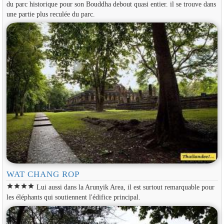
du parc historique pour son Bouddha debout quasi entier. il se trouve dans
une partie plus reculée du parc.
WAT CHANG ROP
star
star
star
star
Lui aussi dans la Arunyik Area, il est surtout remarquable pour
les éléphants qui soutiennent l'édifice principal.