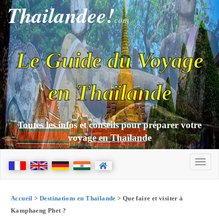
Thailandee!
com
Le Guide du Voyage
en Thaïlande
Toutes les infos et conseils pour préparer votre
voyage en Thaïlande
Accueil
>
Destinations en Thaïlande
> Que faire et visiter à
Kamphaeng Phet ?