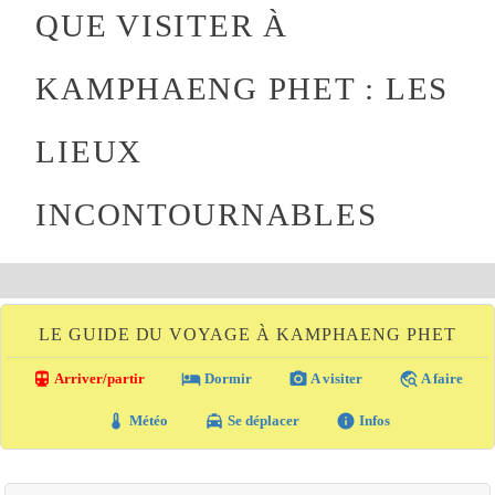
QUE VISITER À
KAMPHAENG PHET : LES
LIEUX
INCONTOURNABLES
LE GUIDE DU VOYAGE À KAMPHAENG PHET
directions_transit
local_hotel
photo_camera
travel_explore
Arriver/partir
Dormir
A visiter
A faire
thermostat
local_taxi
info
Météo
Se déplacer
Infos