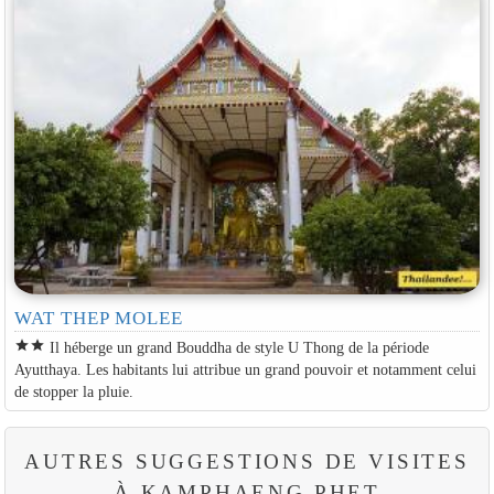
WAT THEP MOLEE
star
star
Il héberge un grand Bouddha de style U Thong de la période
Ayutthaya. Les habitants lui attribue un grand pouvoir et notamment celui
de stopper la pluie.
AUTRES SUGGESTIONS DE VISITES
À KAMPHAENG PHET