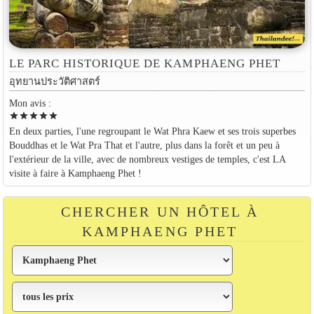
LE PARC HISTORIQUE DE KAMPHAENG PHET
อุทยานประวัติศาสตร์
Mon avis :
star
star
star
star
star
En deux parties, l'une regroupant le Wat Phra Kaew et ses trois superbes
Bouddhas et le Wat Pra That et l'autre, plus dans la forêt et un peu à
l'extérieur de la ville, avec de nombreux vestiges de temples, c'est LA
visite à faire à Kamphaeng Phet !
CHERCHER UN HÔTEL À
KAMPHAENG PHET