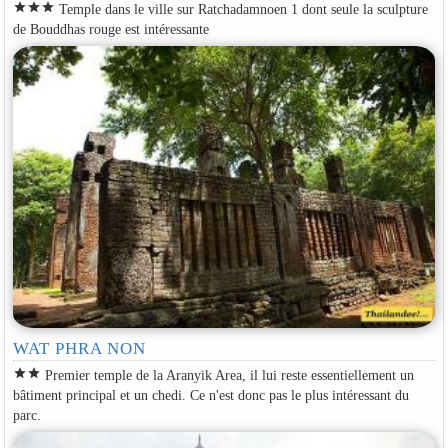
star
star
star
Temple dans le ville sur Ratchadamnoen 1 dont seule la sculpture
de Bouddhas rouge est intéressante
WAT PHRA NON
star
star
Premier temple de la Aranyik Area, il lui reste essentiellement un
bâtiment principal et un chedi. Ce n'est donc pas le plus intéressant du
parc.