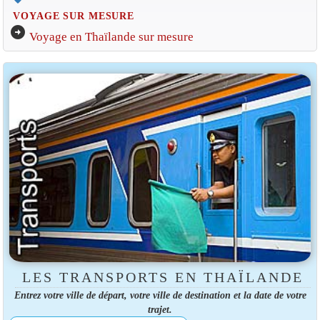
VOYAGE SUR MESURE
arrow_circle_right
Voyage en Thaïlande sur mesure
LES TRANSPORTS EN THAÏLANDE
Entrez votre ville de départ, votre ville de destination et la date de votre
trajet.