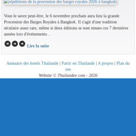
Vous le savez peut-être, le 6 novembre prochain aura lieu la grande
Procession des Barges Royales à Bangkok. Il s'agit d'une tradition
séculaire assez rare, même si deux éditions se sont tenues ces 7 dernières
années lors d'événements...
arrow_circle_right
arrow_circle_right
arrow_circle_right
Lire la suite
Annuaire des hotels Thailande
|
Partir en Thailande
|
A propos
|
Plan du
site
Website © Thailandee.com - 2026