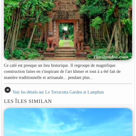
Ce café est presque un lieu historique. Il regroupe de magnifique
construction faites en s'inspirant de l'art khmer et tout à a été fait de
manière traditionnelle et artisanale... pendant plus...
arrow_circle_right
Voir les détails sur Le Terracotta Garden at Lamphun
LES ÎLES SIMILAN