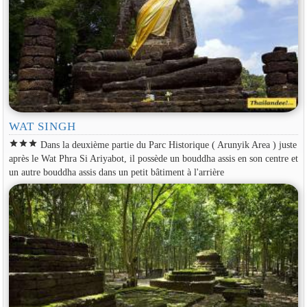
WAT SINGH
star
star
star
Dans la deuxième partie du Parc Historique ( Arunyik Area ) juste
après le Wat Phra Si Ariyabot, il possède un bouddha assis en son centre et
un autre bouddha assis dans un petit bâtiment à l'arrière