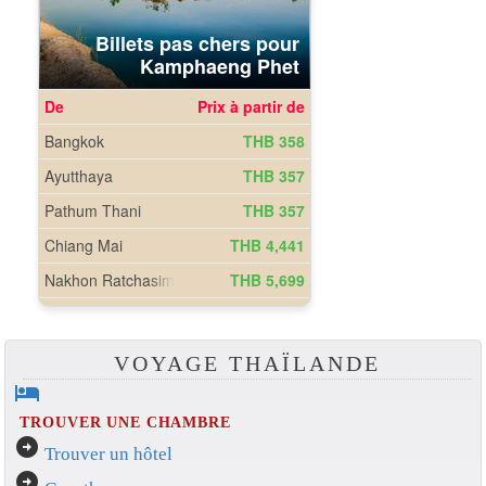
VOYAGE THAÏLANDE
hotel
TROUVER UNE CHAMBRE
arrow_circle_right
Trouver un hôtel
arrow_circle_right