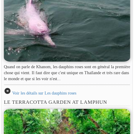
Quand on parle de Khanom, les dauphins roses sont en général la première
chose qui vient. Il faut dire que c'est unique en Thaïlande et très rare dans
le monde et que si les voir n'est...
arrow_circle_right
Voir les détails sur Les dauphins roses
LE TERRACOTTA GARDEN AT LAMPHUN