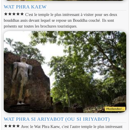
WAT PHRA KAEW
star
star
star
star
star
C'est le temple le plus intéressant à visiter pour ses deux
bouddhas assis devant lequel se repose un Bouddha couché. Ils sont
présents sur toutes les brochures touristiques.
WAT PHRA SI ARIYABOT (OU SI IRIYABOT)
star
star
star
star
Avec le Wat Phra Kaew, c'est l'autre temple le plus intéressant