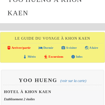
KAEN
LE GUIDE DU VOYAGE À KHON KAEN
directions_transit
local_hotel
photo_camera
travel_explore
Arriver/partir
Dormir
A visiter
A faire
thermostat
hiking
info
Météo
Excursions
Infos
YOO HUENG
(voir sur la carte)
HOTEL À KHON KAEN
Etablissement 2 étoiles