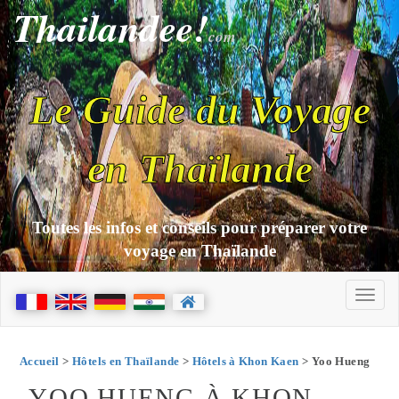
Thailandee!
com
Le Guide du Voyage
en Thaïlande
Toutes les infos et conseils pour préparer votre
voyage en Thaïlande
Accueil
>
Hôtels en Thaïlande
>
Hôtels à Khon Kaen
> Yoo Hueng
YOO HUENG À KHON