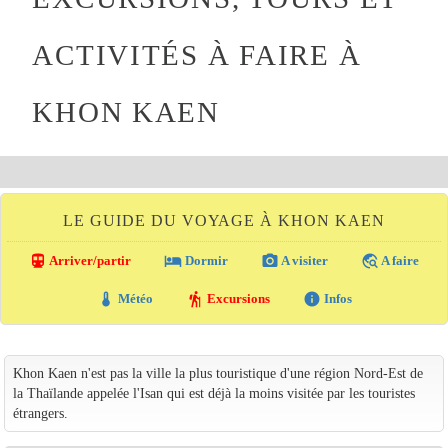
ACTIVITÉS À FAIRE À
KHON KAEN
LE GUIDE DU VOYAGE À KHON KAEN
directions_transit
local_hotel
photo_camera
travel_explore
Arriver/partir
Dormir
A visiter
A faire
thermostat
hiking
info
Météo
Excursions
Infos
Khon Kaen n'est pas la ville la plus touristique d'une région Nord-Est de
la Thaïlande appelée l'Isan qui est déjà la moins visitée par les touristes
étrangers.