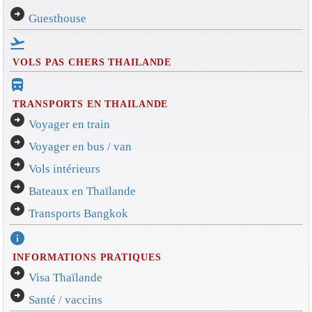
arrow_circle_right
Guesthouse
flight_takeoff
VOLS PAS CHERS THAILANDE
directions_bus_filled
TRANSPORTS EN THAILANDE
arrow_circle_right
Voyager en train
arrow_circle_right
Voyager en bus / van
arrow_circle_right
Vols intérieurs
arrow_circle_right
Bateaux en Thaïlande
arrow_circle_right
Transports Bangkok
info
INFORMATIONS PRATIQUES
arrow_circle_right
Visa Thaïlande
arrow_circle_right
Santé / vaccins