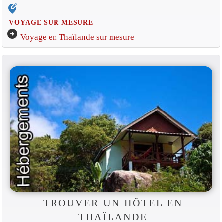
edit_location_alt
VOYAGE SUR MESURE
arrow_circle_right
Voyage en Thaïlande sur mesure
TROUVER UN HÔTEL EN
THAÏLANDE