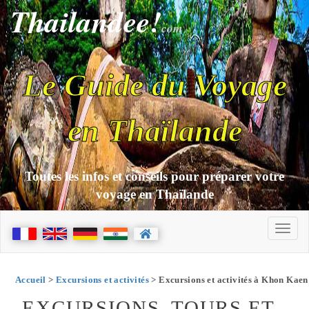
Thailandee!
com
Le Guide du Voyage
en Thaïlande
Toutes les infos et conseils pour préparer votre
voyage en Thaïlande
Accueil
>
Excursions et activités
> Excursions et activités à Khon Kaen
EXCURSIONS, TOURS ET