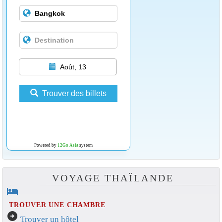
Août, 13
Trouver des billets
Powered by
12Go Asia
system
VOYAGE THAÏLANDE
hotel
TROUVER UNE CHAMBRE
arrow_circle_right
Trouver un hôtel