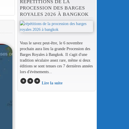
RÉPÉTITIONS DE LA
PROCESSION DES BARGES
ROYALES 2026 À BANGKOK
Vous le savez peut-être, le 6 novembre
prochain aura lieu la grande Procession des
Barges Royales à Bangkok. Il s'agit d'une
tradition séculaire assez rare, même si deux
éditions se sont tenues ces 7 dernières années
lors d'événements...
arrow_circle_right
arrow_circle_right
arrow_circle_right
Lire la suite