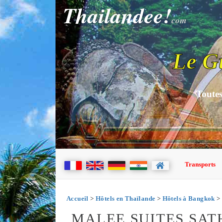
Thailandee!
com
Le G
Toutes
Transports
Accueil
>
Hôtels en Thaïlande
>
Hôtels à Bangkok
> 
MALEE SUITES SA