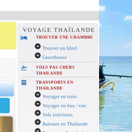
VOYAGE THAÏLANDE
hotel
TROUVER UNE CHAMBRE
arrow_circle_right
Trouver un hôtel
arrow_circle_right
Guesthouse
flight_takeoff
VOLS PAS CHERS
THAILANDE
directions_bus_filled
TRANSPORTS EN
0
THAILANDE
arrow_circle_right
Voyager en train
arrow_circle_right
Voyager en bus / van
arrow_circle_right
Vols intérieurs
arrow_circle_right
Bateaux en Thaïlande
arrow_circle_right