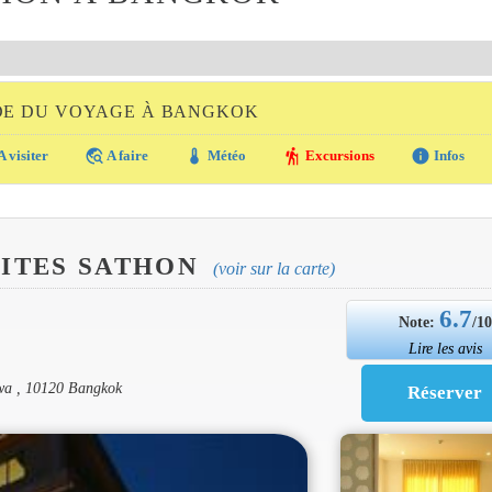
DE DU VOYAGE À BANGKOK
travel_explore
thermostat
hiking
info
A visiter
A faire
Météo
Excursions
Infos
UITES SATHON
(voir sur la carte)
6.7
Note:
/1
Lire les avis
wa , 10120 Bangkok