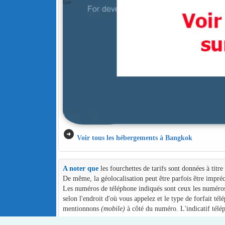
arrow_circle_right
Voir tous les hébergements à Bangkok
A noter que
les fourchettes de tarifs sont données à titr
De même, la géolocalisation peut être parfois être impréc
Les numéros de téléphone indiqués sont ceux les numéros d
selon l'endroit d'où vous appelez et le type de forfait té
mentionnons
(mobile)
à côté du numéro. L'indicatif télé