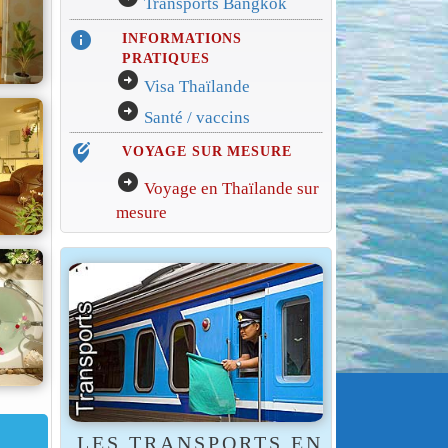
Transports Bangkok
info
INFORMATIONS
PRATIQUES
arrow_circle_right
Visa Thaïlande
arrow_circle_right
Santé / vaccins
edit_location_alt
VOYAGE SUR MESURE
arrow_circle_right
Voyage en Thaïlande sur
mesure
LES TRANSPORTS EN