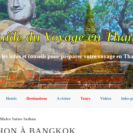
uide du Voyage en Thaï
 les infos et conseils pour préparer votre voyage en Th
Hotels
Destinations
A visiter
Tours
Vidéos
Infos p
Malee Suites Sathon
THON À BANGKOK