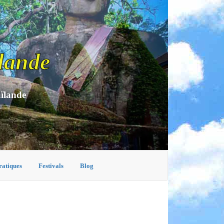
lande
aïlande
ratiques
Festivals
Blog