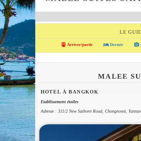
LE GUI
directions_transit
local_hotel
photo_camera
Arriver/partir
Dormir
MALEE S
HOTEL À BANGKOK
Etablissement étoiles
Adresse : 311/2 New Sathorn Road, Chongnonsi, Yanna