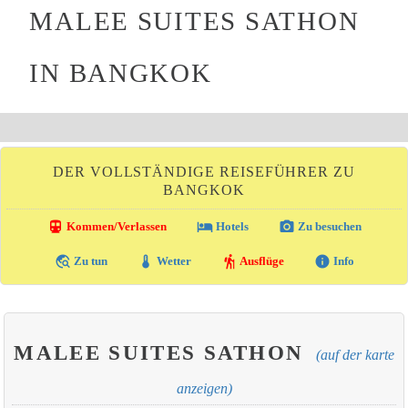
MALEE SUITES SATHON
IN BANGKOK
DER VOLLSTÄNDIGE REISEFÜHRER ZU
BANGKOK
directions_transit
local_hotel
photo_camera
Kommen/Verlassen
Hotels
Zu besuchen
travel_explore
thermostat
hiking
info
Zu tun
Wetter
Ausflüge
Info
MALEE SUITES SATHON
(auf der karte
anzeigen)