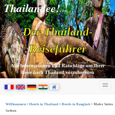
Thailandee!
com
Der Thailand-
Reiseführer
Alle Informationen und Ratschläge um Ihrer
Reise nach Thailand vorzubereiten
Willkommen
>
Hotels in Thailand
>
Hotels in Bangkok
> Malee Suites
Sathon