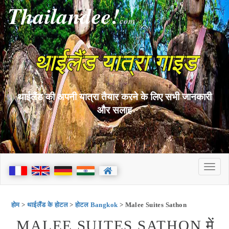
Thailandee!
com
थाईलैंड यात्रा गाइड
थाईलैंड की अपनी यात्रा तैयार करने के लिए सभी जानकारी
और सलाह
होम
>
थाईलैंड के होटल
>
होटल Bangkok
> Malee Suites Sathon
MALEE SUITES SATHON में