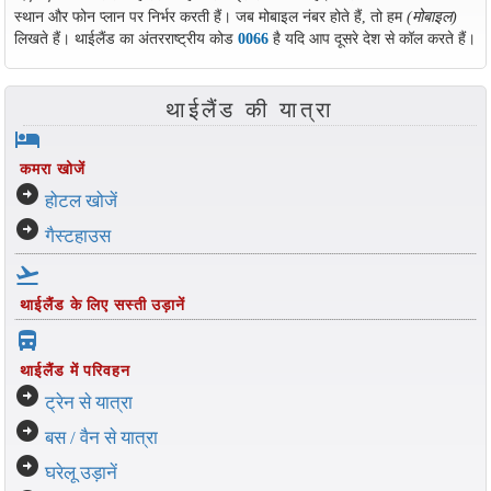
स्थान और फोन प्लान पर निर्भर करती हैं। जब मोबाइल नंबर होते हैं, तो हम
(मोबाइल)
लिखते हैं। थाईलैंड का अंतरराष्ट्रीय कोड
0066
है यदि आप दूसरे देश से कॉल करते हैं।
थाईलैंड की यात्रा
hotel
कमरा खोजें
arrow_circle_right
होटल खोजें
arrow_circle_right
गैस्टहाउस
flight_takeoff
थाईलैंड के लिए सस्ती उड़ानें
directions_bus_filled
थाईलैंड में परिवहन
arrow_circle_right
ट्रेन से यात्रा
arrow_circle_right
बस / वैन से यात्रा
arrow_circle_right
घरेलू उड़ानें