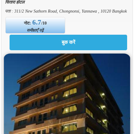
सितारा होटल
पता : 311/2 New Sathorn Road, Chongnonsi, Yannawa , 10120 Bangkok
6.7
नोट:
/10
समीक्षाएँ पढ़ें