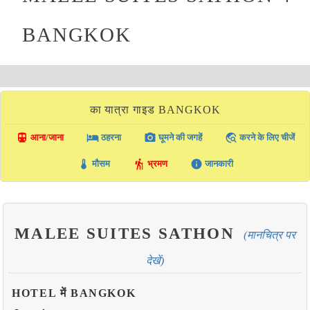
BANGKOK
का यात्रा गाइड BANGKOK
directions_transit
local_hotel
photo_camera
travel_explore
आना/जाना
ठहरना
घूमने की जगहें
करने के लिए चीजें
thermostat
hiking
info
मौसम
भ्रमण
जानकारी
MALEE SUITES SATHON
(मानचित्र पर
देखें)
HOTEL में BANGKOK