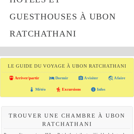
GUESTHOUSES À UBON
RATCHATHANI
LE GUIDE DU VOYAGE À UBON RATCHATHANI
directions_transit
local_hotel
photo_camera
travel_explore
Arriver/partir
Dormir
A visiter
A faire
thermostat
hiking
info
Météo
Excursions
Infos
TROUVER UNE CHAMBRE À UBON
RATCHATHANI