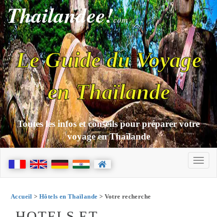
Thailandee!
com
Le Guide du Voyage
en Thaïlande
Toutes les infos et conseils pour préparer votre
voyage en Thaïlande
Accueil
>
Hôtels en Thaïlande
> Votre recherche
HOTELS ET