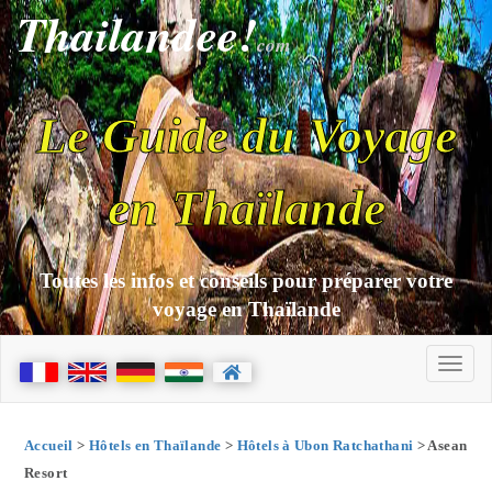
Thailandee!
com
Le Guide du Voyage
en Thaïlande
Toutes les infos et conseils pour préparer votre
voyage en Thaïlande
Accueil
>
Hôtels en Thaïlande
>
Hôtels à Ubon Ratchathani
> Asean
Resort