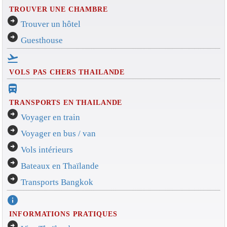
TROUVER UNE CHAMBRE
arrow_circle_right
Trouver un hôtel
arrow_circle_right
Guesthouse
flight_takeoff
VOLS PAS CHERS THAILANDE
directions_bus_filled
TRANSPORTS EN THAILANDE
arrow_circle_right
Voyager en train
arrow_circle_right
Voyager en bus / van
arrow_circle_right
Vols intérieurs
arrow_circle_right
Bateaux en Thaïlande
arrow_circle_right
Transports Bangkok
info
INFORMATIONS PRATIQUES
arrow_circle_right