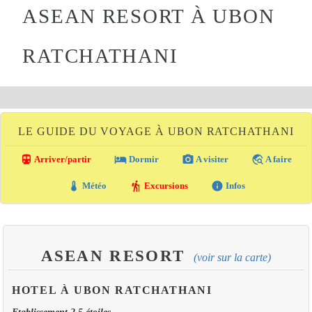
ASEAN RESORT À UBON
RATCHATHANI
LE GUIDE DU VOYAGE À UBON RATCHATHANI
directions_transit
local_hotel
photo_camera
travel_explore
Arriver/partir
Dormir
A visiter
A faire
thermostat
hiking
info
Météo
Excursions
Infos
ASEAN RESORT
(voir sur la carte)
HOTEL À UBON RATCHATHANI
Etablissement 2.5 étoiles