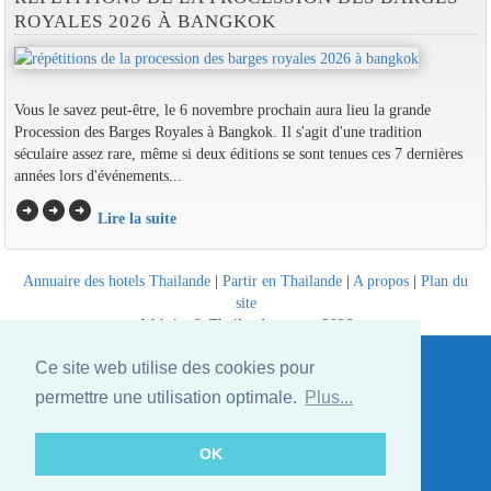
ROYALES 2026 À BANGKOK
Vous le savez peut-être, le 6 novembre prochain aura lieu la grande
Procession des Barges Royales à Bangkok. Il s'agit d'une tradition
séculaire assez rare, même si deux éditions se sont tenues ces 7 dernières
années lors d'événements...
arrow_circle_right
arrow_circle_right
arrow_circle_right
Lire la suite
Annuaire des hotels Thailande
|
Partir en Thailande
|
A propos
|
Plan du
site
Website © Thailandee.com - 2026
Ce site web utilise des cookies pour
permettre une utilisation optimale.
Plus...
OK