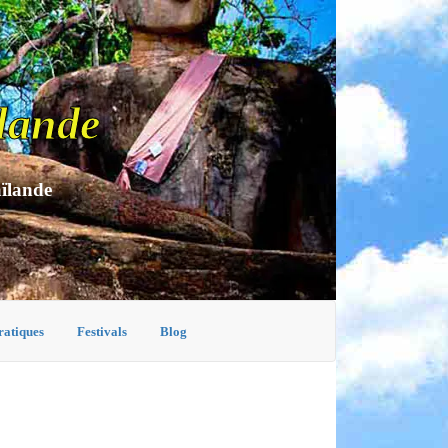
lande
aïlande
ratiques
Festivals
Blog