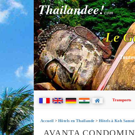
Thailandee!
com
Le G
Toutes
Transports
Accueil
>
Hôtels en Thaïlande
>
Hôtels à Koh Samui
AVANTA CONDOMIN