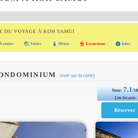
E DU VOYAGE À KOH SAMUI
travel_explore
thermostat
hiking
info
A visiter
A faire
Météo
Excursions
Infos
CONDOMINIUM
(voir sur la carte)
7.1
Note:
/1
Lire les avis