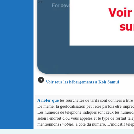
arrow_circle_right
Voir tous les hébergements à Koh Samui
A noter que
les fourchettes de tarifs sont données à titr
De même, la géolocalisation peut être parfois être impréc
Les numéros de téléphone indiqués sont ceux les numéros d
selon l'endroit d'où vous appelez et le type de forfait té
mentionnons
(mobile)
à côté du numéro. L'indicatif télé