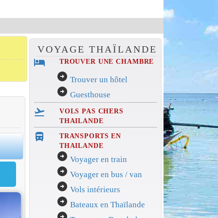
VOYAGE THAÏLANDE
hotel
TROUVER UNE CHAMBRE
arrow_circle_right
Trouver un hôtel
arrow_circle_right
Guesthouse
flight_takeoff
VOLS PAS CHERS
THAILANDE
directions_bus_filled
TRANSPORTS EN
0
THAILANDE
arrow_circle_right
Voyager en train
arrow_circle_right
Voyager en bus / van
arrow_circle_right
Vols intérieurs
arrow_circle_right
Bateaux en Thaïlande
arrow_circle_right