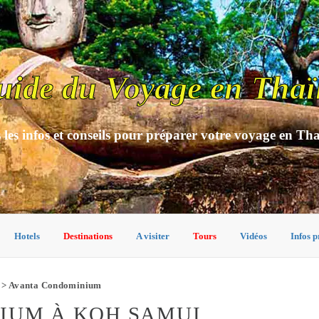
uide du Voyage en Thaï
 les infos et conseils pour préparer votre voyage en Th
Hotels
Destinations
A visiter
Tours
Vidéos
Infos p
> Avanta Condominium
IUM À KOH SAMUI