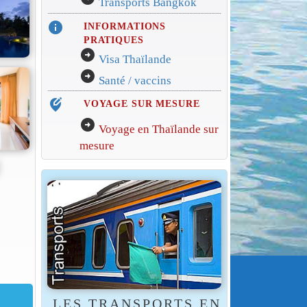
Transports Bangkok
info
INFORMATIONS
PRATIQUES
arrow_circle_right
Visa Thaïlande
arrow_circle_right
Santé / vaccins
edit_location_alt
VOYAGE SUR MESURE
arrow_circle_right
Voyage en Thaïlande sur
mesure
LES TRANSPORTS EN