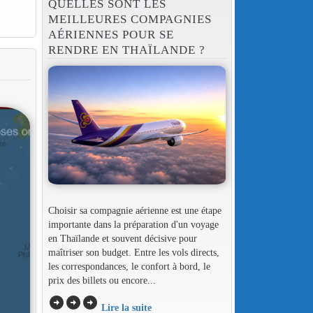
QUELLES SONT LES
MEILLEURES COMPAGNIES
AÉRIENNES POUR SE
RENDRE EN THAÏLANDE ?
Choisir sa compagnie aérienne est une étape
importante dans la préparation d'un voyage
en Thaïlande et souvent décisive pour
maîtriser son budget. Entre les vols directs,
les correspondances, le confort à bord, le
prix des billets ou encore...
arrow_circle_right
arrow_circle_right
arrow_circle_right
Lire la suite