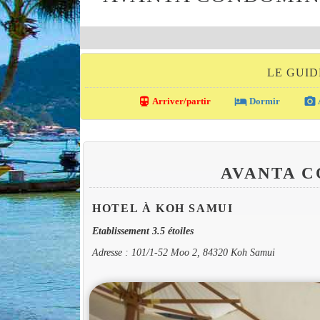
LE GUID
directions_transit
local_hotel
photo_camera
Arriver/partir
Dormir
AVANTA 
HOTEL À KOH SAMUI
Etablissement 3.5 étoiles
Adresse : 101/1-52 Moo 2, 84320 Koh Samui