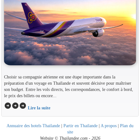
Choisir sa compagnie aérienne est une étape importante dans la
préparation d'un voyage en Thaïlande et souvent décisive pour maîtriser
son budget. Entre les vols directs, les correspondances, le confort à bord,
le prix des billets ou encore...
arrow_circle_right
arrow_circle_right
arrow_circle_right
Lire la suite
Annuaire des hotels Thailande
|
Partir en Thailande
|
A propos
|
Plan du
site
Website © Thailandee.com - 2026