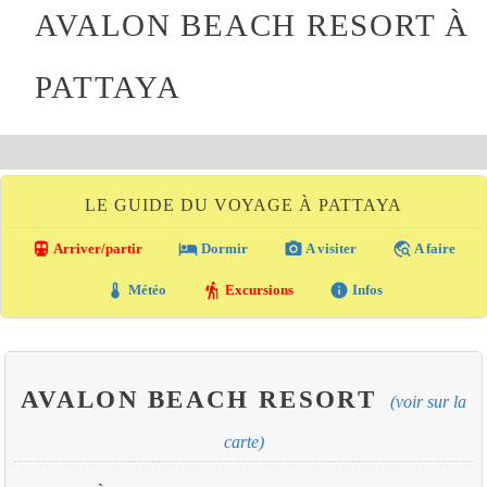
AVALON BEACH RESORT À
PATTAYA
LE GUIDE DU VOYAGE À PATTAYA
directions_transit
local_hotel
photo_camera
travel_explore
Arriver/partir
Dormir
A visiter
A faire
thermostat
hiking
info
Météo
Excursions
Infos
AVALON BEACH RESORT
(voir sur la
carte)