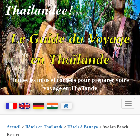
Thailandee!
com
Le Guide du Voyage
en Thaïlande
Toutes les infos et conseils pour préparer votre
voyage en Thaïlande
Accueil
>
Hôtels en Thaïlande
>
Hôtels à Pattaya
> Avalon Beach
Resort