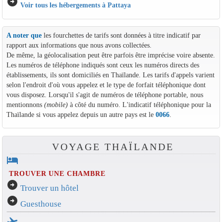
arrow_circle_right
Voir tous les hébergements à Pattaya
A noter que
les fourchettes de tarifs sont données à titre indicatif par
rapport aux informations que nous avons collectées.
De même, la géolocalisation peut être parfois être imprécise voire absente.
Les numéros de téléphone indiqués sont ceux les numéros directs des
établissements, ils sont domiciliés en Thaïlande. Les tarifs d'appels varient
selon l'endroit d'où vous appelez et le type de forfait téléphonique dont
vous disposez. Lorsqu'il s'agit de numéros de téléphone portable, nous
mentionnons
(mobile)
à côté du numéro. L'indicatif téléphonique pour la
Thaïlande si vous appelez depuis un autre pays est le
0066
.
VOYAGE THAÏLANDE
hotel
TROUVER UNE CHAMBRE
arrow_circle_right
Trouver un hôtel
arrow_circle_right
Guesthouse
flight_takeoff