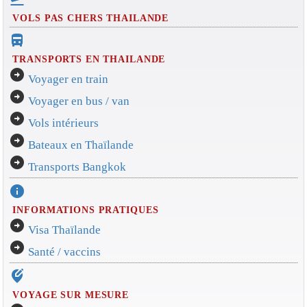
VOLS PAS CHERS THAILANDE
directions_bus_filled
TRANSPORTS EN THAILANDE
arrow_circle_right
Voyager en train
arrow_circle_right
Voyager en bus / van
arrow_circle_right
Vols intérieurs
arrow_circle_right
Bateaux en Thaïlande
arrow_circle_right
Transports Bangkok
info
INFORMATIONS PRATIQUES
arrow_circle_right
Visa Thaïlande
arrow_circle_right
Santé / vaccins
edit_location_alt
VOYAGE SUR MESURE