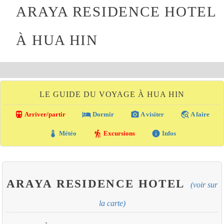
ARAYA RESIDENCE HOTEL
À HUA HIN
LE GUIDE DU VOYAGE À HUA HIN
directions_transit
local_hotel
photo_camera
travel_explore
Arriver/partir
Dormir
A visiter
A faire
thermostat
hiking
info
Météo
Excursions
Infos
ARAYA RESIDENCE HOTEL
(voir sur
la carte)