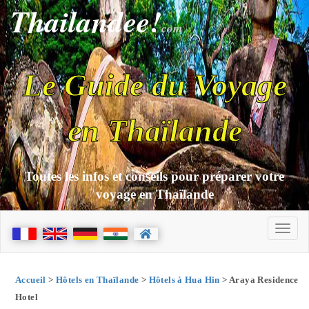
Thailandee!
com
Le Guide du Voyage
en Thaïlande
Toutes les infos et conseils pour préparer votre
voyage en Thaïlande
Accueil
>
Hôtels en Thaïlande
>
Hôtels à Hua Hin
> Araya Residence
Hotel