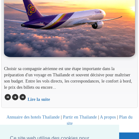
Choisir sa compagnie aérienne est une étape importante dans la
préparation d'un voyage en Thaïlande et souvent décisive pour maîtriser
son budget. Entre les vols directs, les correspondances, le confort à bord,
le prix des billets ou encore...
arrow_circle_right
arrow_circle_right
arrow_circle_right
Lire la suite
Annuaire des hotels Thailande
|
Partir en Thailande
|
A propos
|
Plan du
site
Website © Thailandee.com - 2026
Ce site web utilise des cookies pour