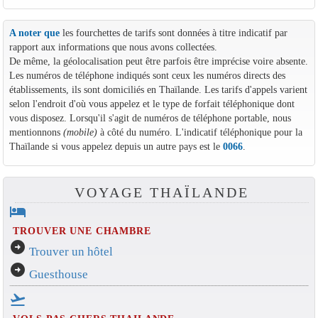
A noter que
les fourchettes de tarifs sont données à titre indicatif par
rapport aux informations que nous avons collectées.
De même, la géolocalisation peut être parfois être imprécise voire absente.
Les numéros de téléphone indiqués sont ceux les numéros directs des
établissements, ils sont domiciliés en Thaïlande. Les tarifs d'appels varient
selon l'endroit d'où vous appelez et le type de forfait téléphonique dont
vous disposez. Lorsqu'il s'agit de numéros de téléphone portable, nous
mentionnons
(mobile)
à côté du numéro. L'indicatif téléphonique pour la
Thaïlande si vous appelez depuis un autre pays est le
0066
.
VOYAGE THAÏLANDE
hotel
TROUVER UNE CHAMBRE
arrow_circle_right
Trouver un hôtel
arrow_circle_right
Guesthouse
flight_takeoff