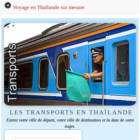
arrow_circle_right
Voyage en Thaïlande sur mesure
LES TRANSPORTS EN THAÏLANDE
Entrez votre ville de départ, votre ville de destination et la date de votre
trajet.