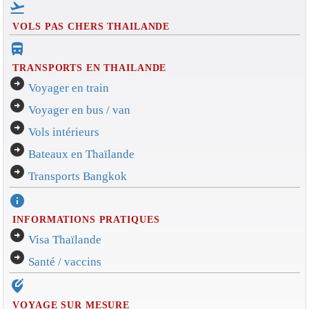
flight_takeoff
VOLS PAS CHERS THAILANDE
directions_bus_filled
TRANSPORTS EN THAILANDE
arrow_circle_right
Voyager en train
arrow_circle_right
Voyager en bus / van
arrow_circle_right
Vols intérieurs
arrow_circle_right
Bateaux en Thaïlande
arrow_circle_right
Transports Bangkok
info
INFORMATIONS PRATIQUES
arrow_circle_right
Visa Thaïlande
arrow_circle_right
Santé / vaccins
edit_location_alt
VOYAGE SUR MESURE