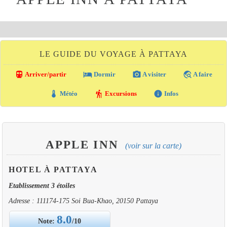
LE GUIDE DU VOYAGE À PATTAYA
directions_transit
local_hotel
photo_camera
travel_explore
Arriver/partir
Dormir
A visiter
A faire
thermostat
hiking
info
Météo
Excursions
Infos
APPLE INN
(voir sur la carte)
HOTEL À PATTAYA
Etablissement 3 étoiles
Adresse : 111174-175 Soi Bua-Khao, 20150 Pattaya
8.0
Note:
/10