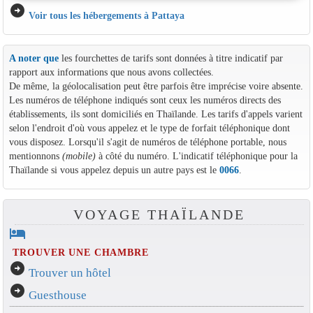
arrow_circle_right
Voir tous les hébergements à Pattaya
A noter que
les fourchettes de tarifs sont données à titre indicatif par
rapport aux informations que nous avons collectées.
De même, la géolocalisation peut être parfois être imprécise voire absente.
Les numéros de téléphone indiqués sont ceux les numéros directs des
établissements, ils sont domiciliés en Thaïlande. Les tarifs d'appels varient
selon l'endroit d'où vous appelez et le type de forfait téléphonique dont
vous disposez. Lorsqu'il s'agit de numéros de téléphone portable, nous
mentionnons
(mobile)
à côté du numéro. L'indicatif téléphonique pour la
Thaïlande si vous appelez depuis un autre pays est le
0066
.
VOYAGE THAÏLANDE
hotel
TROUVER UNE CHAMBRE
arrow_circle_right
Trouver un hôtel
arrow_circle_right
Guesthouse