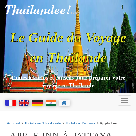
Thailandee!
com
Le Guide du Voyage
en Thaïlande
Toutes les infos et conseils pour préparer votre
voyage en Thaïlande
Accueil
>
Hôtels en Thaïlande
>
Hôtels à Pattaya
> Apple Inn
APPLE INN À PATTAYA