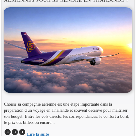
AÉRIENNES POUR SE RENDRE EN THAÏLANDE ?
Choisir sa compagnie aérienne est une étape importante dans la
préparation d'un voyage en Thaïlande et souvent décisive pour maîtriser
son budget. Entre les vols directs, les correspondances, le confort à bord,
le prix des billets ou encore...
arrow_circle_right
arrow_circle_right
arrow_circle_right
Lire la suite