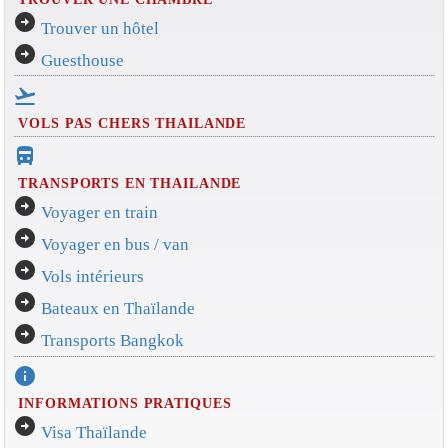
arrow_circle_right
Trouver un hôtel
arrow_circle_right
Guesthouse
flight_takeoff
VOLS PAS CHERS THAILANDE
directions_bus_filled
TRANSPORTS EN THAILANDE
arrow_circle_right
Voyager en train
arrow_circle_right
Voyager en bus / van
arrow_circle_right
Vols intérieurs
arrow_circle_right
Bateaux en Thaïlande
arrow_circle_right
Transports Bangkok
info
INFORMATIONS PRATIQUES
arrow_circle_right
Visa Thaïlande