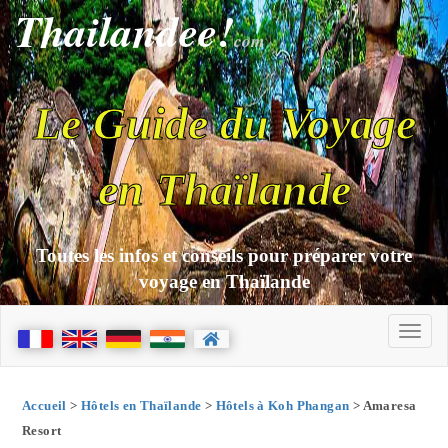
Thailandee!
com
Le Guide du Voyage
en Thaïlande
Toutes les infos et conseils pour préparer votre
voyage en Thaïlande
Accueil
>
Hôtels en Thaïlande
>
Hôtels à Koh Phangan
> Amaresa
Resort