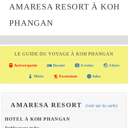
AMARESA RESORT À KOH
PHANGAN
LE GUIDE DU VOYAGE À KOH PHANGAN
directions_transit
local_hotel
photo_camera
travel_explore
Arriver/partir
Dormir
A visiter
A faire
thermostat
hiking
info
Météo
Excursions
Infos
AMARESA RESORT
(voir sur la carte)
HOTEL À KOH PHANGAN
Etablissement étoiles