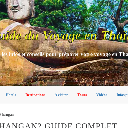
uide du Voyage en Thaï
 les infos et conseils pour préparer votre voyage en Th
Hotels
Destinations
A visiter
Tours
Vidéos
Infos p
 Phangan
PHANGAN? GUIDE COMPLET