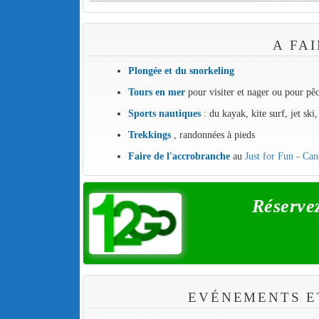
A FA
Plongée et du snorkeling
Tours en mer
pour visiter et nager ou pour pê
Sports nautiques
: du kayak, kite surf, jet ski
Trekkings
, randonnées à pieds
Faire de l'accrobranche
au
Just for Fun - Ca
Réserve
EVÉNEMENTS E