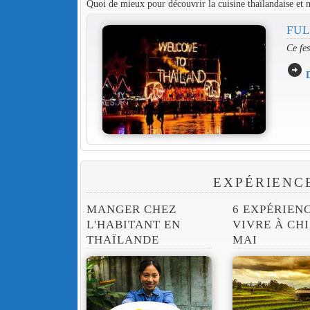
Quoi de mieux pour découvrir la cuisine thaïlandaise et n
FUL
Ce fes
arrow_circle_right
D
EXPÉRIENC
MANGER CHEZ
6 EXPÉRIEN
L'HABITANT EN
VIVRE À CH
THAÏLANDE
MAI