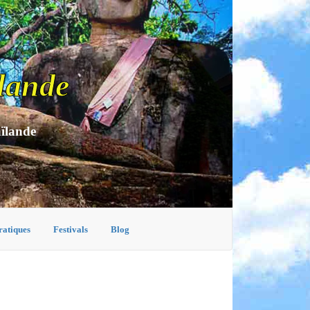
lande
aïlande
ratiques
Festivals
Blog