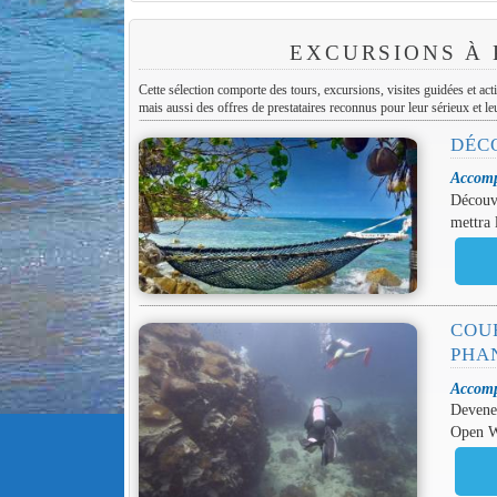
EXCURSIONS À
Cette sélection comporte des tours, excursions, visites guidées et ac
mais aussi des offres de prestataires reconnus pour leur sérieux et leu
DÉC
Accomp
Découvr
mettra 
COU
PHA
Accomp
Devenez
Open Wa