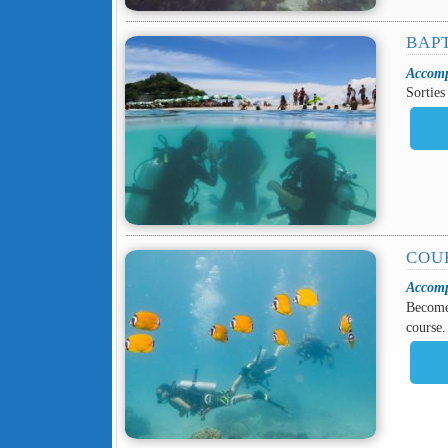
BAP
Accomp
Sorties
COU
Accomp
Become 
course.