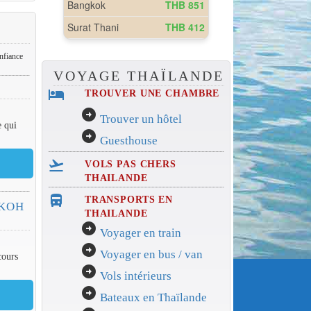
onfiance
VOYAGE THAÏLANDE
hotel
TROUVER UNE CHAMBRE
arrow_circle_right
Trouver un hôtel
e qui
arrow_circle_right
Guesthouse
flight_takeoff
VOLS PAS CHERS
THAILANDE
directions_bus_filled
TRANSPORTS EN
 KOH
THAILANDE
arrow_circle_right
Voyager en train
arrow_circle_right
Voyager en bus / van
cours
arrow_circle_right
Vols intérieurs
arrow_circle_right
Bateaux en Thaïlande