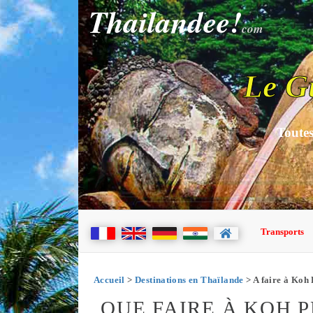
Thailandee!
com
Le G
Toutes
Transports
Accueil
>
Destinations en Thaïlande
> A faire à Koh
QUE FAIRE À KOH 