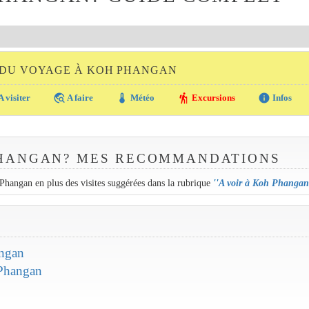
 DU VOYAGE À KOH PHANGAN
travel_explore
thermostat
hiking
info
A visiter
A faire
Météo
Excursions
Infos
PHANGAN? MES RECOMMANDATIONS
 Phangan en plus des visites suggérées dans la rubrique
''
A voir à Koh Phangan
angan
 Phangan