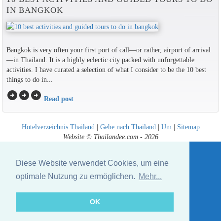
IN BANGKOK
Bangkok is very often your first port of call—or rather, airport of arrival
—in Thailand. It is a highly eclectic city packed with unforgettable
activities. I have curated a selection of what I consider to be the 10 best
things to do in...
arrow_circle_right
arrow_circle_right
arrow_circle_right
Read post
Hotelverzeichnis Thailand
|
Gehe nach Thailand
|
Um
|
Sitemap
Website © Thailandee.com - 2026
Diese Website verwendet Cookies, um eine
optimale Nutzung zu ermöglichen.
Mehr...
OK