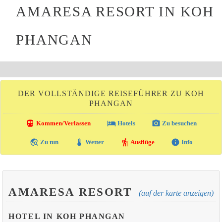
AMARESA RESORT IN KOH
PHANGAN
DER VOLLSTÄNDIGE REISEFÜHRER ZU KOH
PHANGAN
directions_transit
local_hotel
photo_camera
Kommen/Verlassen
Hotels
Zu besuchen
travel_explore
thermostat
hiking
info
Zu tun
Wetter
Ausflüge
Info
AMARESA RESORT
(auf der karte anzeigen)
HOTEL IN KOH PHANGAN