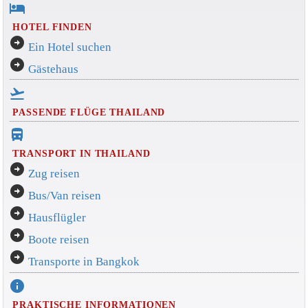
hotel
HOTEL FINDEN
arrow_circle_right
Ein Hotel suchen
arrow_circle_right
Gästehaus
flight_takeoff
PASSENDE FLÜGE THAILAND
directions_bus_filled
TRANSPORT IN THAILAND
arrow_circle_right
Zug reisen
arrow_circle_right
Bus/Van reisen
arrow_circle_right
Hausflügler
arrow_circle_right
Boote reisen
arrow_circle_right
Transporte in Bangkok
info
PRAKTISCHE INFORMATIONEN