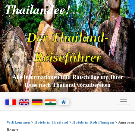
Thailandee!
com
Der Thailand-
Reiseführer
Alle Informationen und Ratschläge um Ihrer
Reise nach Thailand vorzubereiten
Willkommen
>
Hotels in Thailand
>
Hotels in Koh Phangan
> Amaresa
Resort