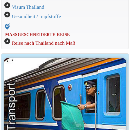
arrow_circle_right
Visum Thailand
arrow_circle_right
Gesundheit / Impfstoffe
edit_location_alt
MASSGESCHNEIDERTE REISE
arrow_circle_right
Reise nach Thailand nach Maß