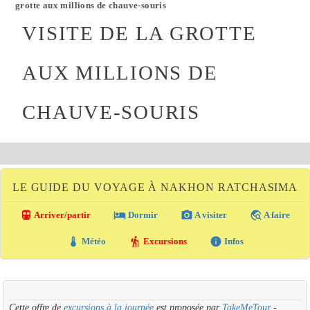
grotte aux millions de chauve-souris
VISITE DE LA GROTTE
AUX MILLIONS DE
CHAUVE-SOURIS
LE GUIDE DU VOYAGE À NAKHON RATCHASIMA
directions_transit
local_hotel
photo_camera
travel_explore
Arriver/partir
Dormir
A visiter
A faire
thermostat
hiking
info
Météo
Excursions
Infos
Cette offre de
excursions à la journée
est proposée par
TakeMeTour
-