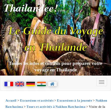
Thailandee!
com
Le Guide du Voyage
en Thaïlande
Toutes les infos et conseils pour préparer votre
voyage en Thaïlande
Accueil
>
Excursions et activités
>
Excursions à la journée
>
Nakhon
Ratchasima
>
Tours et activités à Nakhon Ratchasima
> Visite de la