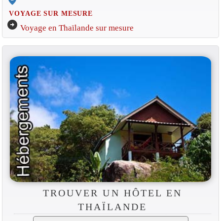
VOYAGE SUR MESURE
arrow_circle_right
Voyage en Thaïlande sur mesure
TROUVER UN HÔTEL EN
THAÏLANDE