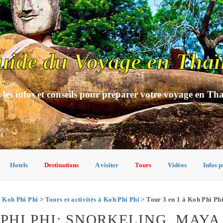
uide du Voyage en Thaï
 les infos et conseils pour préparer votre voyage en Th
Hotels
Destinations
A visiter
Tours
Vidéos
Infos p
>
Koh Phi Phi
>
Tours et activités à Koh Phi Phi
> Tour 3 en 1 à Koh Phi Ph
 PHI PHI: SNORKELING, MAY