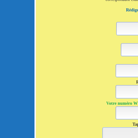
Rédige
R
Votre numéro Wha
Tap