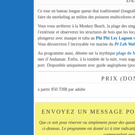
DÉ
Ce tour en bateau longue queue thaï traditionnel (longta
faire du snorkeling au milieu des poissons multicolores e
Vous vous arrêterez à la Monkey Beach, la plage des sing
l'extérieur et observerez les structures de bois que les loc
plongerez avec masque et tuba au
Phi Phi Ley Lagoon
e
Vous découvrirez l’incroyable vie marine du
Pi-Leh Wal
Au programme aussi, détente sur la mythique
plage de 
mer d’Andaman. Enfin, à la tombée de la nuit, vous nager
port. Disponible uniquement avec guide anglophone (pour
PRIX (DO
à partir 850 THB par adulte
ENVOYEZ UN MESSAGE PO
Que ce soit pour réserver ou simplement poser des quest
ci-dessous. Le programme est donné ici à titre indicatif
correspondant exact