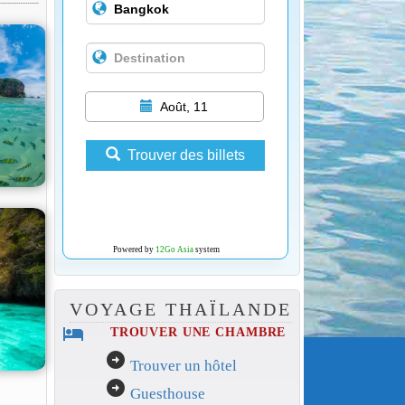
Août, 11
Trouver des billets
Powered by
12Go Asia
system
VOYAGE THAÏLANDE
hotel
TROUVER UNE CHAMBRE
arrow_circle_right
Trouver un hôtel
arrow_circle_right
Guesthouse