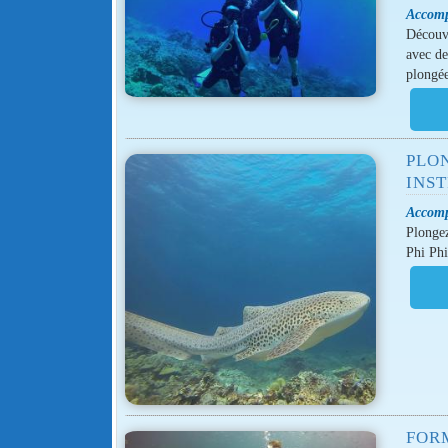
Accomp
Découvr
avec de
plongée
PLON
INS
Accomp
Plongez
Phi Phi
FORM