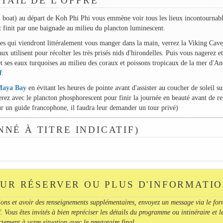
TAIL DE L'OFFRE
il boat) au départ de Koh Phi Phi vous emmène voir tous les lieux incontournabl
t finit par une baignade au milieu du plancton luminescent.
es qui viendront littéralement vous manger dans la main, verrez la Viking Cave
aux utilisent pour récolter les très prisés nids d'hirondelles. Puis vous nagerez et
t ses eaux turquoises au milieu des coraux et poissons tropicaux de la mer d'A
l
.
Maya Bay
en évitant les heures de pointe avant d'assister au coucher de soleil su
ez avec le plancton phosphorescent pour finir la journée en beauté avant de re
 un guide francophone, il faudra leur demander un tour privé)
NNÉ À TITRE INDICATIF)
UR RÉSERVER OU PLUS D'INFORMATI
ions et avoir des renseignements supplémentaires, envoyez un message via le for
. Vous êtes invités à bien repréciser les détails du programme ou intinéraire et l
ement à votre situation avec le prestataire final.