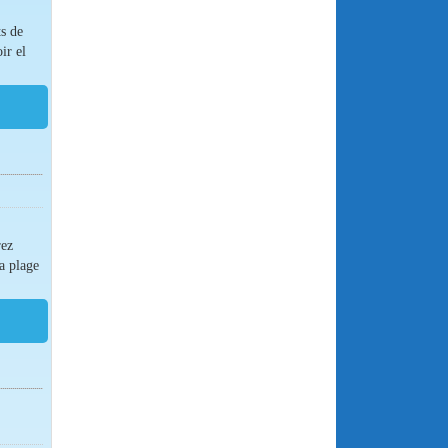
ts de
ir el
rez
a plage