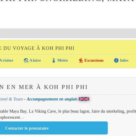
E DU VOYAGE À KOH PHI PHI
travel_explore
thermostat
hiking
info
A visiter
A faire
Météo
Excursions
Infos
N EN MER À KOH PHI PHI
ravel & Tours
-
Accompagnement en anglais
rnable Maya Bay, La Viking Cave, le plus beau lagon, faire du snorkeling, profi
sphorescent...
Contacter le prestataire