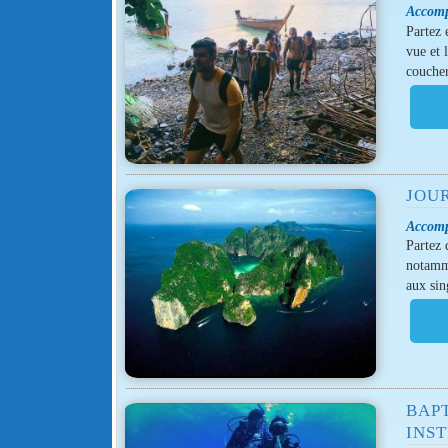
Accomp
Partez 
vue et 
coucher
JOUR
Accomp
Partez 
notamme
aux sin
BAPT
INS