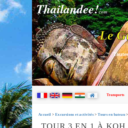
Thailandee!
com
Le G
Toutes
Transports
Accueil
>
Excursions et activités
>
Tours en bateau
TOUR 3 EN 1 À KOH