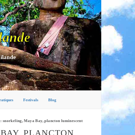
lande
aïlande
ratiques
Festivals
Blog
i: snorkeling, Maya Bay, plancton luminescent
A BAY, PLANCTON