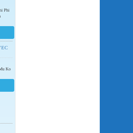
hi Phi
a
VEC
e Mu Ko