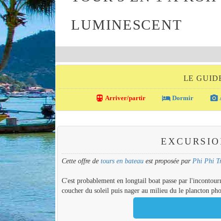
LUMINESCENT
LE GUID
directions_transit
local_hotel
photo_camera
Arriver/partir
Dormir
EXCURSIO
Cette offre de
tours en bateau
est proposée par
Phi Phi T
C'est probablement en longtail boat passe par l'incontou
coucher du soleil puis nager au milieu du le plancton pho