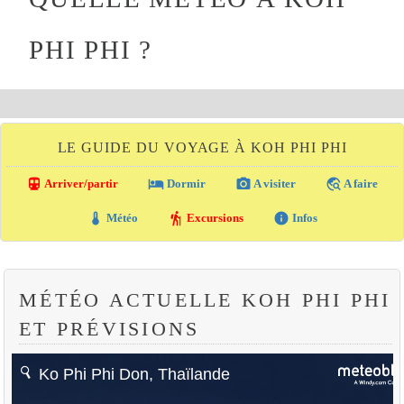
PHI PHI ?
LE GUIDE DU VOYAGE À KOH PHI PHI
directions_transit
local_hotel
photo_camera
travel_explore
Arriver/partir
Dormir
A visiter
A faire
thermostat
hiking
info
Météo
Excursions
Infos
MÉTÉO ACTUELLE KOH PHI PHI
ET PRÉVISIONS