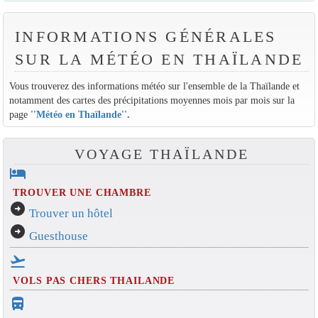
INFORMATIONS GÉNÉRALES
SUR LA MÉTÉO EN THAÏLANDE
Vous trouverez des informations météo sur l'ensemble de la Thaïlande et
notamment des cartes des précipitations moyennes mois par mois sur la
page
''Météo en Thaïlande''
.
VOYAGE THAÏLANDE
hotel
TROUVER UNE CHAMBRE
arrow_circle_right
Trouver un hôtel
arrow_circle_right
Guesthouse
flight_takeoff
VOLS PAS CHERS THAILANDE
directions_bus_filled