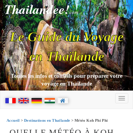
Thailandee!
com
Le Guide du Voyage
en Thaïlande
Toutes les infos et conseils pour préparer votre
voyage en Thaïlande
Accueil
>
Destinations en Thaïlande
> Météo Koh Phi Phi
QUELLE MÉTÉO À KOH