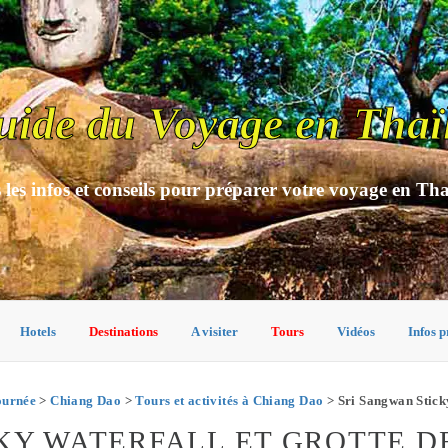
uide du Voyage en Thaï
 les infos et conseils pour préparer votre voyage en Th
Hotels
Destinations
A visiter
Tours
Vidéos
Infos p
ournée
>
Chiang Dao
>
Tours et activités à Chiang Dao
> Sri Sangwan Stick
KY WATERFALL ET GROTTE D