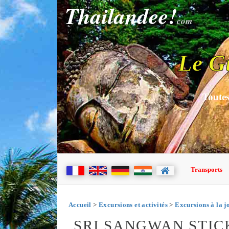
Thailandee!
com
Le G
Toutes
Transports
Accueil
>
Excursions et activités
>
Excursions à la j
SRI SANGWAN STIC