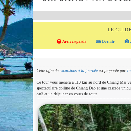
LE GUID
directions_transit
local_hotel
photo_camera
Arriver/partir
Dormir
Cette offre de
excursions à la journée
est proposée par
Ta
Ce tour vous mènera à 110 km au nord de Chiang Mai vers
spectaculaire colline de Chiang Dao et une cascade uniqu
café et un déjeuner en cours de route.