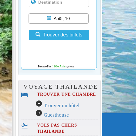
Août, 10
Trouver des billets
Powered by
12Go Asia
system
VOYAGE THAÏLANDE
hotel
TROUVER UNE CHAMBRE
arrow_circle_right
Trouver un hôtel
arrow_circle_right
Guesthouse
flight_takeoff
VOLS PAS CHERS
THAILANDE