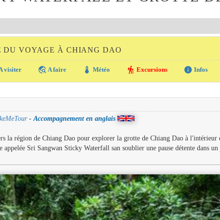
E DU VOYAGE À CHIANG DAO
travel_explore
thermostat
hiking
info
A visiter
A faire
Météo
Excursions
Infos
keMeTour
-
Accompagnement en anglais
 la région de Chiang Dao pour explorer la grotte de Chiang Dao à l'intérieur 
e appelée Sri Sangwan Sticky Waterfall san soublier une pause détente dans un 