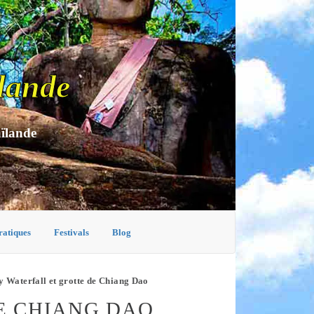
lande
aïlande
ratiques
Festivals
Blog
y Waterfall et grotte de Chiang Dao
E CHIANG DAO