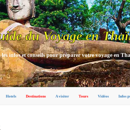
uide du Voyage en Thaï
 les infos et conseils pour préparer votre voyage en Th
Hotels
Destinations
A visiter
Tours
Vidéos
Infos p
E