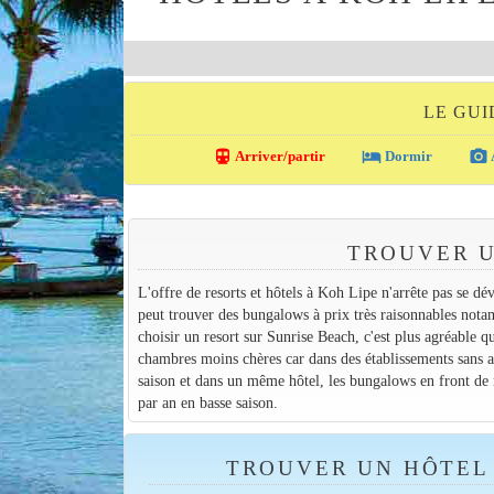
LE GUI
directions_transit
local_hotel
photo_camera
Arriver/partir
Dormir
TROUVER U
L'offre de resorts et hôtels à Koh Lipe n'arrête pas se d
peut trouver des bungalows à prix très raisonnables no
choisir un resort sur Sunrise Beach, c'est plus agréable 
chambres moins chères car dans des établissements sans a
saison et dans un même hôtel, les bungalows en front de m
par an en basse saison.
TROUVER UN HÔTEL 