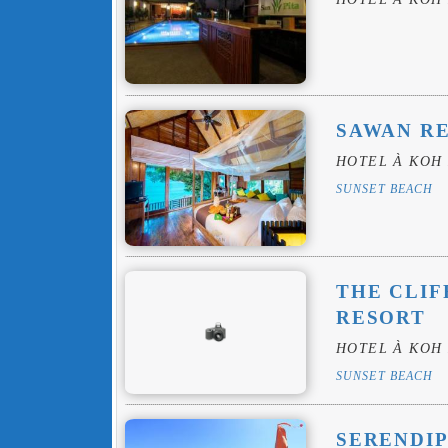
SAWAN R
HOTEL À KOH 
SUNSET BEACH
THE CLIF
RESORT
HOTEL À KOH 
SUNSET BEACH
SERENDIP