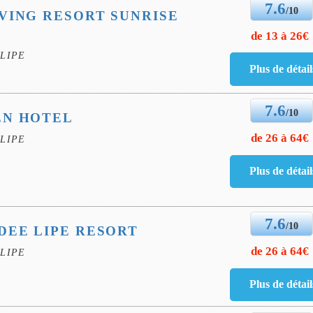
7.6
/10
VING RESORT SUNRISE
de 13 à 26€
LIPE
7.6
/10
EN HOTEL
de 26 à 64€
LIPE
7.6
/10
DEE LIPE RESORT
de 26 à 64€
LIPE