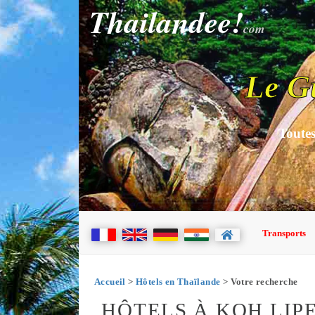
Thailandee!
com
Le G
Toutes
Transports
Accueil
>
Hôtels en Thaïlande
> Votre recherche
HÔTELS À KOH LIP