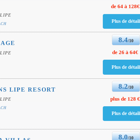
de 64 à 128€
LIPE
ACH
8.4
/10
LAGE
de 26 à 64€
LIPE
8.2
/10
S LIPE RESORT
plus de 128 
LIPE
ACH
8.0
/10