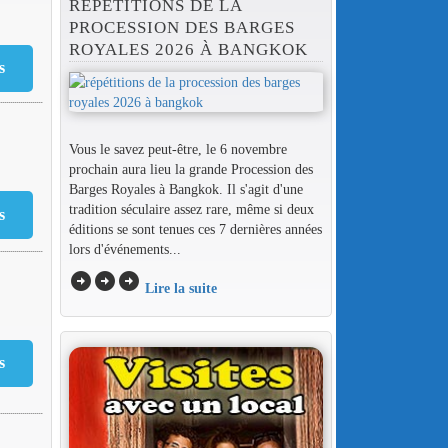
RÉPÉTITIONS DE LA
PROCESSION DES BARGES
ROYALES 2026 À BANGKOK
Vous le savez peut-être, le 6 novembre
prochain aura lieu la grande Procession des
Barges Royales à Bangkok. Il s'agit d'une
tradition séculaire assez rare, même si deux
éditions se sont tenues ces 7 dernières années
lors d'événements...
arrow_circle_right
arrow_circle_right
arrow_circle_right
Lire la suite
€