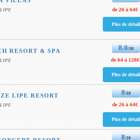
A VILLAS
de 26 à 64€
LIPE
8.0
/10
CH RESORT & SPA
de 64 à 128€
LIPE
8
/10
ZE LIPE RESORT
de 26 à 64€
LIPE
8
/10