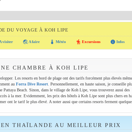
DE DU VOYAGE À KOH LIPE
travel_explore
thermostat
hiking
info
A visiter
A faire
Météo
Excursions
Infos
NE CHAMBRE À KOH LIPE
évelopper. Les resorts en bord de plage ont des tarifs forcément plus élevés même
tamment au
Forra Dive Resort
. Personnellement, en haute saison, je conseille pl
que Pattaya Beach. Sinon, dans le village de Koh Lipe, vous trouverez aussi des
ccès à la mer. Evidemment, les prix des hôtels à Koh Lipe sont plus chers en h
er ont le tarif le plus élevé. A noter aussi que certains resorts ferment quelqu
EN THAÏLANDE AU MEILLEUR PRIX