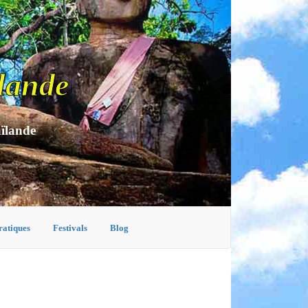
lande
aïlande
ratiques
Festivals
Blog