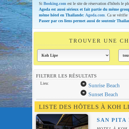
Si
Booking.com
est le site de réservation d'hôtels le p
Agoda est aussi sérieux et fait partie du même grou
même hôtel en Thaïlande:
Agoda.com
. Ca se vérifie
Passer par ces liens permet aussi de soutenir Thail
TROUVER UNE CH
FILTRER LES RÉSULTATS
arrow_circle_right
Lieu:
Sunrise Beach
arrow_circle_right
Sunset Beach
LISTE DES HÔTELS À KOH L
SAN PITA
HOTEL À KOH 