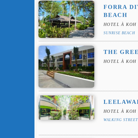
FORRA DI
BEACH
HOTEL À KOH 
SUNRISE BEACH
THE GRE
HOTEL À KOH 
LEELAWA
HOTEL À KOH 
WALKING STREET