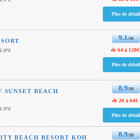
9.1
/10
ESORT
de 64 à 128€
LIPE
8.9
/10
F SUNSET BEACH
de 26 à 64€
LIPE
8.9
/10
ITY BEACH RESORT KOH