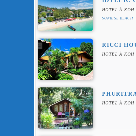
IDYLLIC 
HOTEL À KOH 
SUNRISE BEACH
RICCI HO
HOTEL À KOH 
PHURITR
HOTEL À KOH 