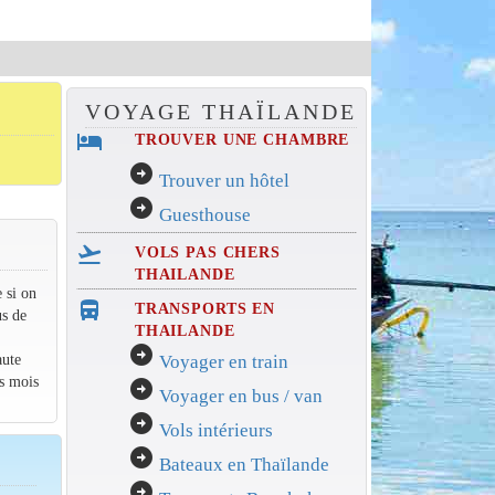
VOYAGE THAÏLANDE
hotel
TROUVER UNE CHAMBRE
arrow_circle_right
Trouver un hôtel
arrow_circle_right
Guesthouse
flight_takeoff
VOLS PAS CHERS
THAILANDE
 si on
directions_bus_filled
TRANSPORTS EN
us de
THAILANDE
arrow_circle_right
aute
Voyager en train
es mois
arrow_circle_right
Voyager en bus / van
arrow_circle_right
Vols intérieurs
arrow_circle_right
Bateaux en Thaïlande
arrow_circle_right