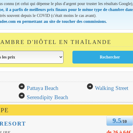
lus connu (et celui qui dépense le plus d'argent pour truster les résultats Google)
pe, il a parfis de meilleurs prix finaux pour le même type de chambre dans
 très souvent depuis le COVID (c'était moins le cas avant).
andee.com en permettant au site de toucher des commissions.
AMBRE D'HÔTEL EN THAÏLANDE
arrow_circle_right
arrow_circle_right
Pattaya Beach
Walking Street
arrow_circle_right
Serendipity Beach
IPE
9.5
/10
 RESORT
de 26 à 64€
LIPE