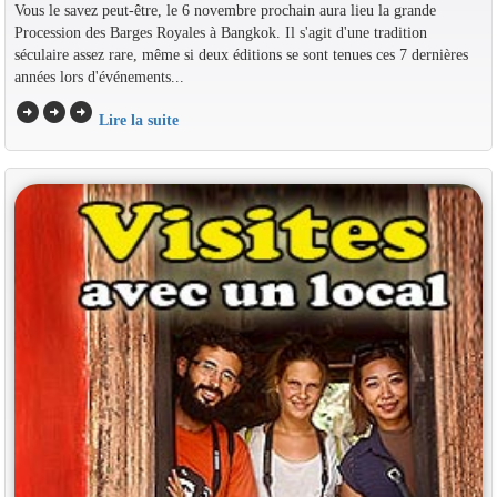
Vous le savez peut-être, le 6 novembre prochain aura lieu la grande
Procession des Barges Royales à Bangkok. Il s'agit d'une tradition
séculaire assez rare, même si deux éditions se sont tenues ces 7 dernières
années lors d'événements...
arrow_circle_right
arrow_circle_right
arrow_circle_right
Lire la suite