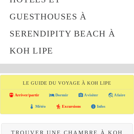
GUESTHOUSES À
SERENDIPITY BEACH À
KOH LIPE
LE GUIDE DU VOYAGE À KOH LIPE
directions_transit
local_hotel
photo_camera
travel_explore
Arriver/partir
Dormir
A visiter
A faire
thermostat
hiking
info
Météo
Excursions
Infos
TROUVER UNE CHAMBRE À KOH