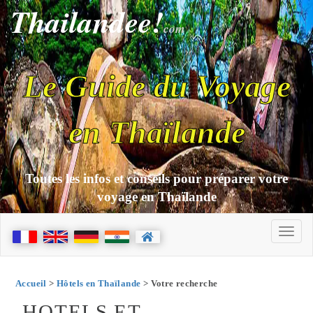
Thailandee!
com
Le Guide du Voyage
en Thaïlande
Toutes les infos et conseils pour préparer votre
voyage en Thaïlande
Accueil
>
Hôtels en Thaïlande
> Votre recherche
HOTELS ET