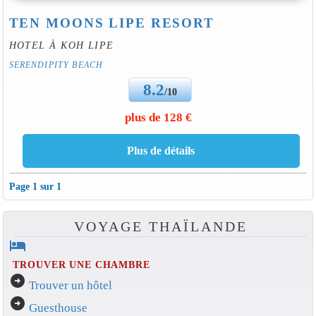
TEN MOONS LIPE RESORT
HOTEL À KOH LIPE
SERENDIPITY BEACH
8.2
/10
plus de 128 €
Page 1 sur 1
VOYAGE THAÏLANDE
hotel
TROUVER UNE CHAMBRE
arrow_circle_right
Trouver un hôtel
arrow_circle_right
Guesthouse