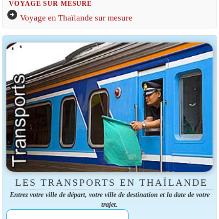
VOYAGE SUR MESURE
arrow_circle_right
Voyage en Thaïlande sur mesure
LES TRANSPORTS EN THAÏLANDE
Entrez votre ville de départ, votre ville de destination et la date de votre
trajet.