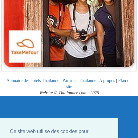
Annuaire des hotels Thailande
|
Partir en Thailande
|
A propos
|
Plan du
site
Website © Thailandee.com - 2026
Ce site web utilise des cookies pour