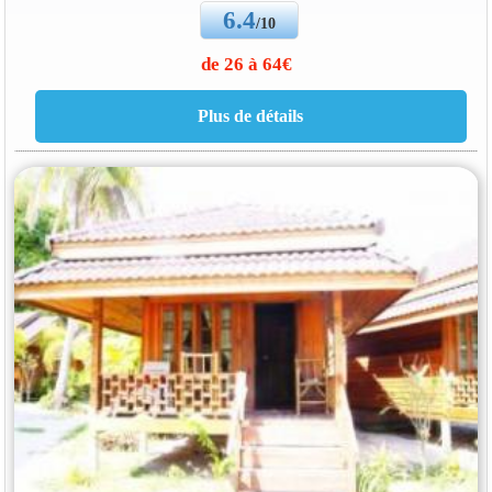
6.4
/10
de 26 à 64€