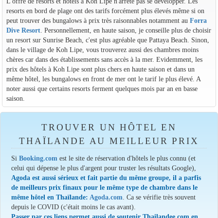
L'offre de resorts et hôtels à Koh Lipe n'arrête pas se développer. Les
resorts en bord de plage ont des tarifs forcément plus élevés même si on
peut trouver des bungalows à prix très raisonnables notamment au
Forra
Dive Resort
. Personnellement, en haute saison, je conseille plus de choisir
un resort sur Sunrise Beach, c'est plus agréable que Pattaya Beach. Sinon,
dans le village de Koh Lipe, vous trouverez aussi des chambres moins
chères car dans des établissements sans accès à la mer. Evidemment, les
prix des hôtels à Koh Lipe sont plus chers en haute saison et dans un
même hôtel, les bungalows en front de mer ont le tarif le plus élevé. A
noter aussi que certains resorts ferment quelques mois par an en basse
saison.
TROUVER UN HÔTEL EN
THAÏLANDE AU MEILLEUR PRIX
Si
Booking.com
est le site de réservation d'hôtels le plus connu (et
celui qui dépense le plus d'argent pour truster les résultats Google),
Agoda est aussi sérieux et fait partie du même groupe, il a parfis
de meilleurs prix finaux pour le même type de chambre dans le
même hôtel en Thaïlande:
Agoda.com
. Ca se vérifie très souvent
depuis le COVID (c'était moins le cas avant).
Passer par ces liens permet aussi de soutenir Thailandee.com en