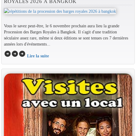
ROYALES 2026 À BANGKOK
Vous le savez peut-être, le 6 novembre prochain aura lieu la grande
Procession des Barges Royales à Bangkok. Il s'agit d'une tradition
séculaire assez rare, même si deux éditions se sont tenues ces 7 dernières
années lors d'événements...
arrow_circle_right
arrow_circle_right
arrow_circle_right
Lire la suite