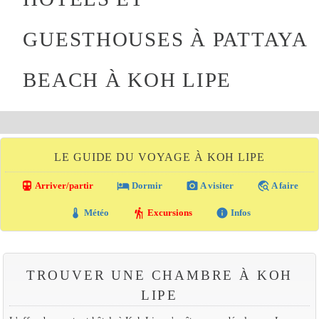
GUESTHOUSES À PATTAYA
BEACH À KOH LIPE
LE GUIDE DU VOYAGE À KOH LIPE
directions_transit
local_hotel
photo_camera
travel_explore
Arriver/partir
Dormir
A visiter
A faire
thermostat
hiking
info
Météo
Excursions
Infos
TROUVER UNE CHAMBRE À KOH
LIPE