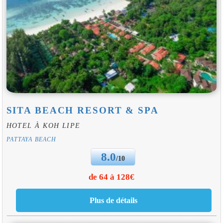
SITA BEACH RESORT & SPA
HOTEL À KOH LIPE
PATTAYA BEACH
8.0
/10
de 64 à 128€