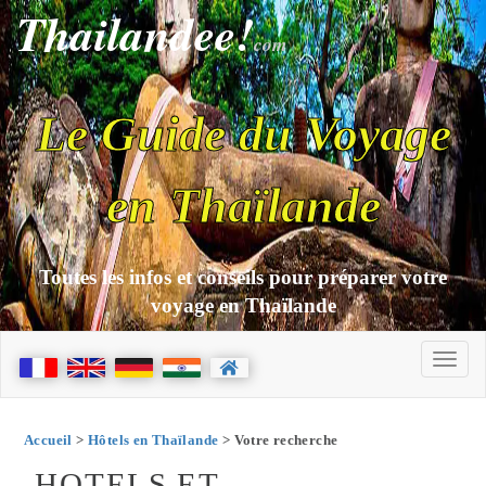
Thailandee!
com
Le Guide du Voyage
en Thaïlande
Toutes les infos et conseils pour préparer votre
voyage en Thaïlande
Accueil
>
Hôtels en Thaïlande
> Votre recherche
HOTELS ET