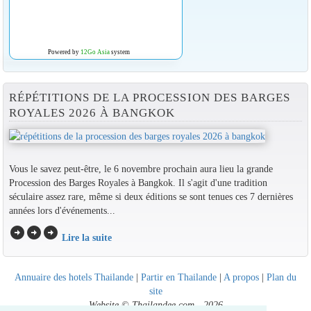
Powered by
12Go Asia
system
RÉPÉTITIONS DE LA PROCESSION DES BARGES
ROYALES 2026 À BANGKOK
Vous le savez peut-être, le 6 novembre prochain aura lieu la grande
Procession des Barges Royales à Bangkok. Il s'agit d'une tradition
séculaire assez rare, même si deux éditions se sont tenues ces 7 dernières
années lors d'événements...
arrow_circle_right
arrow_circle_right
arrow_circle_right
Lire la suite
Annuaire des hotels Thailande
|
Partir en Thailande
|
A propos
|
Plan du
site
Website © Thailandee.com - 2026