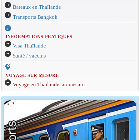
arrow_circle_right
Bateaux en Thaïlande
arrow_circle_right
Transports Bangkok
info
INFORMATIONS PRATIQUES
arrow_circle_right
Visa Thaïlande
arrow_circle_right
Santé / vaccins
edit_location_alt
VOYAGE SUR MESURE
arrow_circle_right
Voyage en Thaïlande sur mesure