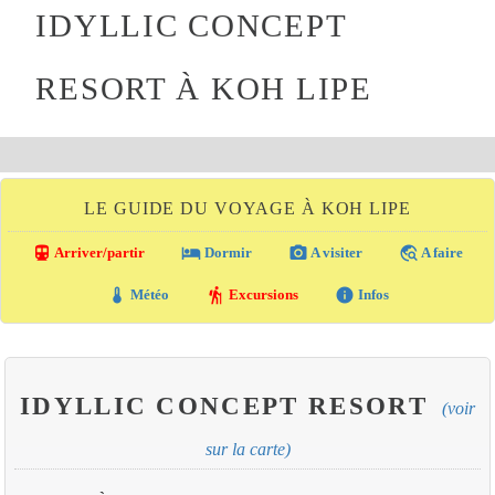
IDYLLIC CONCEPT
RESORT À KOH LIPE
LE GUIDE DU VOYAGE À KOH LIPE
directions_transit
local_hotel
photo_camera
travel_explore
Arriver/partir
Dormir
A visiter
A faire
thermostat
hiking
info
Météo
Excursions
Infos
IDYLLIC CONCEPT RESORT
(voir
sur la carte)