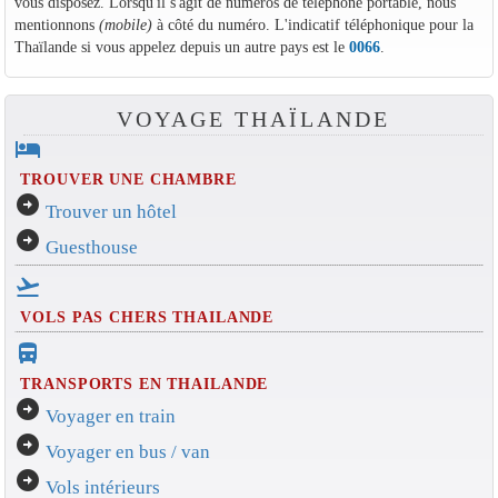
vous disposez. Lorsqu'il s'agit de numéros de téléphone portable, nous
mentionnons
(mobile)
à côté du numéro. L'indicatif téléphonique pour la
Thaïlande si vous appelez depuis un autre pays est le
0066
.
VOYAGE THAÏLANDE
hotel
TROUVER UNE CHAMBRE
arrow_circle_right
Trouver un hôtel
arrow_circle_right
Guesthouse
flight_takeoff
VOLS PAS CHERS THAILANDE
directions_bus_filled
TRANSPORTS EN THAILANDE
arrow_circle_right
Voyager en train
arrow_circle_right
Voyager en bus / van
arrow_circle_right
Vols intérieurs