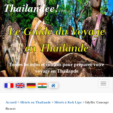
Thailandee!
com
Le Guide du Voyage
en Thaïlande
Toutes les infos et conseils pour préparer votre
voyage en Thaïlande
Accueil
>
Hôtels en Thaïlande
>
Hôtels à Koh Lipe
> Idyllic Concept
Resort