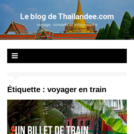
Aller
au
Le blog de Thailandee.com
contenu
voyage, conseils et informations
Étiquette :
voyager en train