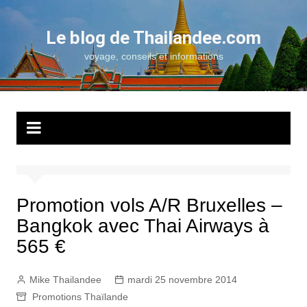
Aller
au
Le blog de Thailandee.com
contenu
voyage, conseils et informations
Promotion vols A/R Bruxelles –
Bangkok avec Thai Airways à
565 €
Mike Thailandee
mardi 25 novembre 2014
Promotions Thaïlande