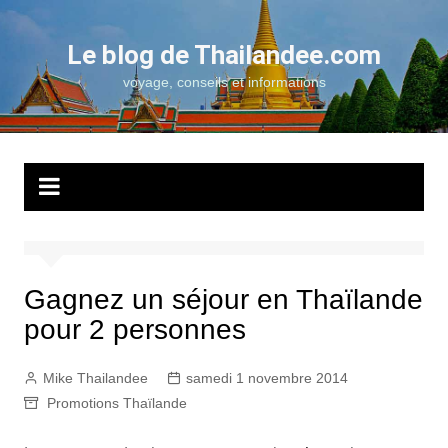
Aller
au
Le blog de Thailandee.com
contenu
voyage, conseils et informations
Gagnez un séjour en Thaïlande
pour 2 personnes
Mike Thailandee
samedi 1 novembre 2014
Promotions Thaïlande