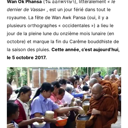
Wan
Ok
Phansa
(
วัน ออกพรรษา)
, littéralement
«
le
dernier
de
Vassa
« ,
est un jour férié dans tout le
royaume. La fête de Wan Awk Pansa (oui, il y a
plusieurs orthographes « occidentales ») a lieu le
jour de la pleine lune du onzième mois lunaire (en
octobre) et marque la fin du Carême bouddhiste de
la saison des pluies.
Cette année, c’est aujourd’hui,
le 5 octobre 2017.