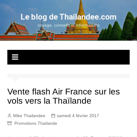
Aller
au
Le blog de Thailandee.com
contenu
voyage, conseils et informations
Vente flash Air France sur les
vols vers la Thaïlande
Mike Thailandee
samedi 4 février 2017
Promotions Thaïlande