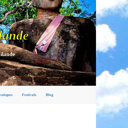
lande
aïlande
ratiques
Festivals
Blog