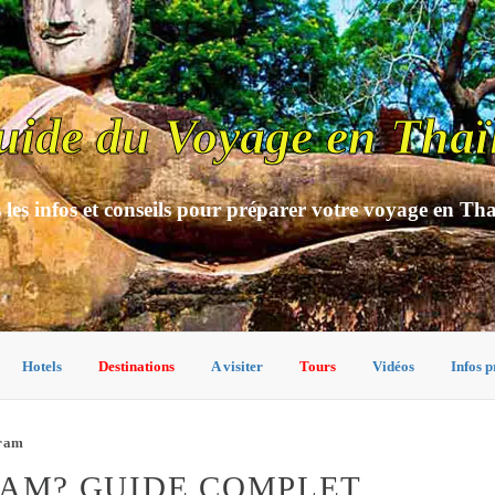
uide du Voyage en Thaï
 les infos et conseils pour préparer votre voyage en Th
Hotels
Destinations
A visiter
Tours
Vidéos
Infos p
iram
RAM? GUIDE COMPLET