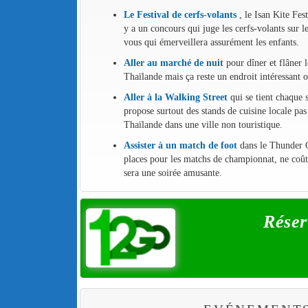
Le Festival de cerfs-volants
, le Isan Kite Fes
y a un concours qui juge les cerfs-volants sur le
vous qui émerveillera assurément les enfants.
Aller au marché de nuit
pour dîner et flâner l
Thaïlande mais ça reste un endroit intéressant 
Aller à la Walking Street
qui se tient chaque
propose surtout des stands de cuisine locale pa
Thaïlande dans une ville non touristique.
Assister à un match de foot
dans le Thunder Ca
places pour les matchs de championnat, ne coûte
sera une soirée amusante.
Réser