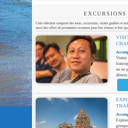
EXCURSIONS
Cette sélection comporte des tours, excursions, visites guidées et act
aussi des offres de prestataires reconnus pour leur sérieux et leur qua
VIS
CHA
Accomp
Visitez
francop
un ou p
désirez
EXP
THA
Accomp
Explor
grimpez