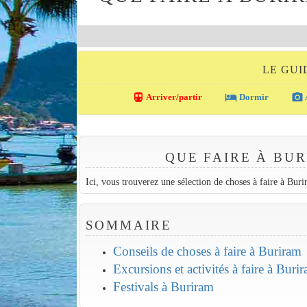
LE GUI
directions_transit
local_hotel
photo_camera
Arriver/partir
Dormir
QUE FAIRE À BU
Ici, vous trouverez une sélection de choses à faire à Bur
SOMMAIRE
Conseils de choses à faire à Buriram
Excursions et activités à faire à Buri
Festivals à Buriram