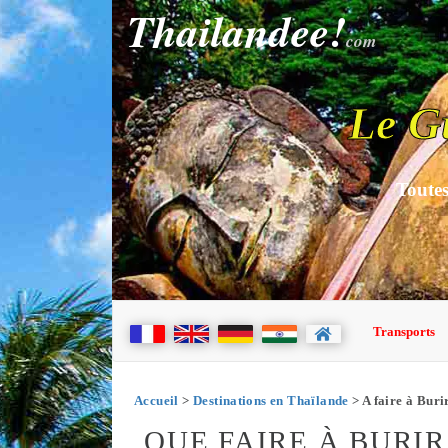
Thailandee!
com
Le G
Toutes
Transports
Accueil
>
Destinations en Thaïlande
> A faire à Bur
QUE FAIRE À BURI