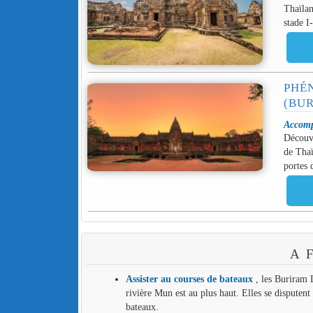
Thaïlan
stade I
PHÉ
(BU
Accomp
Découvr
de Thaï
portes 
A 
Assister au courses de bateaux
, les Buriram 
rivière Mun est au plus haut. Elles se disputen
bateaux.