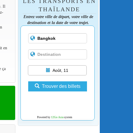
LES TRANSPORTS EN
. Il
THAÏLANDE
z-
Entrez votre ville de départ, votre ville de
destination et la date de votre trajet.
en
it en
e ça
Août, 11
Trouver des billets
Powered by
12Go Asia
system