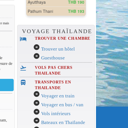
ce mais
VOYAGE THAÏLANDE
hotel
TROUVER UNE CHAMBRE
arrow_circle_right
Trouver un hôtel
arrow_circle_right
Guesthouse
de
esure de
flight_takeoff
VOLS PAS CHERS
e
THAILANDE
directions_bus_filled
TRANSPORTS EN
THAILANDE
arrow_circle_right
Voyager en train
arrow_circle_right
Voyager en bus / van
arrow_circle_right
Vols intérieurs
arrow_circle_right
Tham,
Bateaux en Thaïlande