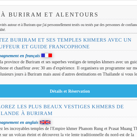
 À BURIRAM ET ALENTOURS
ivités autour et à Buriram que j'ai personnellement testés ou testés par des personnes de confian
lité.
ITEZ BURIRAM ET SES TEMPLES KHMERS AVEC UN
UFFEUR ET GUIDE FRANCOPHONE
agnement en français
 la province de Buriram et ses superbes vestiges de temples khmers avec un gui
hone et chauffeur avec 30 ans d'expérience. Il organisera un programme sur m
lusieurs jours à Buriram mais aussi d'autres destinations en Thaïlande si vous l
.
LOREZ LES PLUS BEAUX VESTIGES KHMERS DE
ÏLANDE À BURIRAM
agnement en anglais
ez les incroyables temples de l'Empire khmer Phanom Rung et Prasat Muang 
 sur un volcan éteint et découvrez la vie lente traditionnelle du nord-est de la