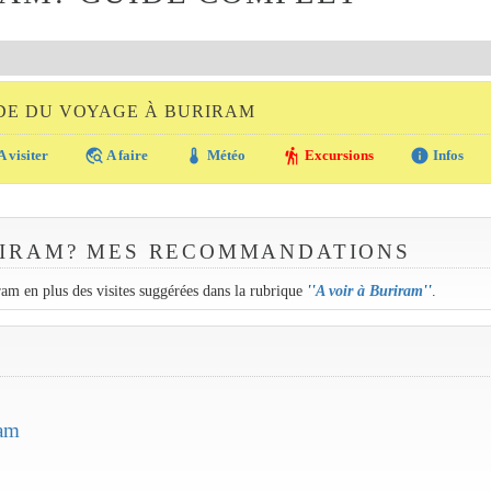
DE DU VOYAGE À BURIRAM
travel_explore
thermostat
hiking
info
A visiter
A faire
Météo
Excursions
Infos
RIRAM? MES RECOMMANDATIONS
iram en plus des visites suggérées dans la rubrique
''
A voir à Buriram
''
.
ram