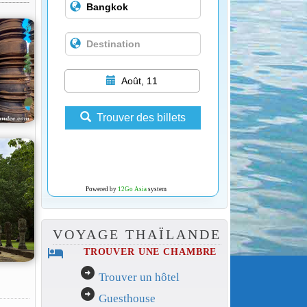
Août, 11
Trouver des billets
Powered by
12Go Asia
system
VOYAGE THAÏLANDE
hotel
TROUVER UNE CHAMBRE
arrow_circle_right
Trouver un hôtel
arrow_circle_right
Guesthouse