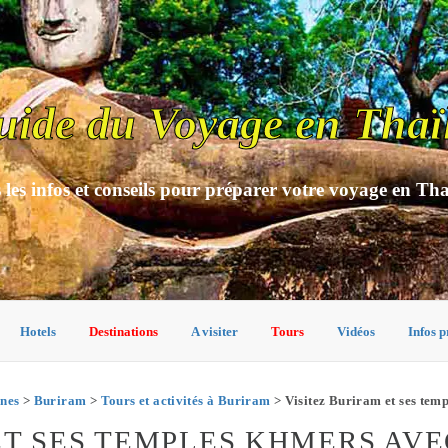
uide du Voyage en Thaï
 les infos et conseils pour préparer votre voyage en Th
Hotels
Destinations
A visiter
Tours
Vidéos
Infos p
nes
>
Buriram
>
Tours et activités à Buriram
> Visitez Buriram et ses tem
ET SES TEMPLES KHMERS AV