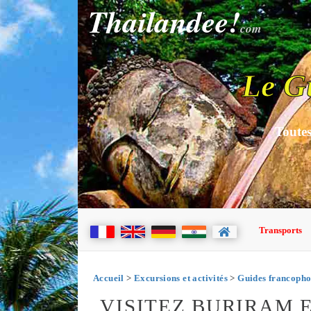
Thailandee!
com
Le G
Toutes
Transports
Accueil
>
Excursions et activités
>
Guides francopho
VISITEZ BURIRAM 