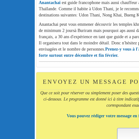
Anantachai
est guide francophone mais aussi chauffeur a
Thaïlande. Comme il habite à Udon Thani, je le recommand
destinations suivantes: Udon Thani, Nong Khai, Bueng 
Anantachai peut vous emmener découvrir les temples khm
de minimum 2 joursà Buriram mais pourquoi aps aussi dan
français, a 30 ans d'expérience en tant que guide et a par
Il organisera tout dans le moindre détail. Donc n'hésitez p
envisagées et le nombre de personnes.
Prenez-y vous à l
forte surtout entre décembre et fin février.
ENVOYEZ UN MESSAGE PO
Que ce soit pour réserver ou simplement poser des quest
ci-dessous. Le programme est donné ici à titre indicatif
correspondant exact
Vous pouvez rédiger votre message en 