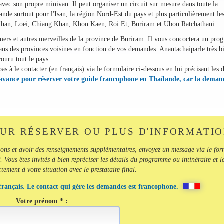
vec son propre minivan. Il peut organiser un circuit sur mesure dans toute la
e surtout pour l'Isan, la région Nord-Est du pays et plus particulièrement le
Khan, Loei, Chiang Khan, Khon Kaen, Roi Et, Buriram et Ubon Ratchathani.
ers et autres merveilles de la province de Buriram. Il vous concoctera un pr
s des provinces voisines en fonction de vos demandes. Anantachaiparle très b
couru tout le pays.
as à le contacter (en français) via le formulaire ci-dessous en lui précisant les d
'avance pour réserver votre guide francophone en Thaïlande, car la deman
UR RÉSERVER OU PLUS D'INFORMATI
ions et avoir des renseignements supplémentaires, envoyez un message via le for
. Vous êtes invités à bien repréciser les détails du programme ou intinéraire et l
ement à votre situation avec le prestataire final.
français. Le contact qui gère les demandes est francophone.
Votre prénom * :