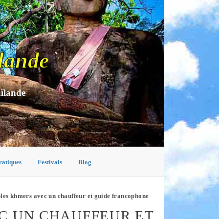
lande
aïlande
ratiques
Festivals
Blog
ples khmers avec un chauffeur et guide francophone
EC UN CHAUFFEUR ET