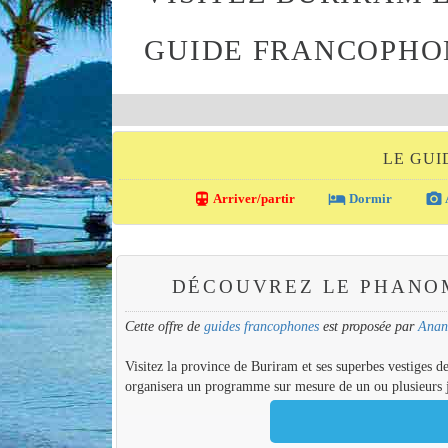
GUIDE FRANCOPHO
LE GUI
directions_transit
local_hotel
photo_camera
Arriver/partir
Dormir
DÉCOUVREZ LE PHANO
Cette offre de
guides francophones
est proposée par
Anant
Visitez la province de Buriram et ses superbes vestiges 
organisera un programme sur mesure de un ou plusieurs jo