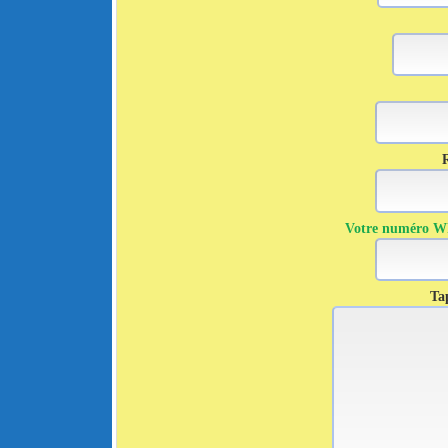
R
Votre numéro Wha
Tap