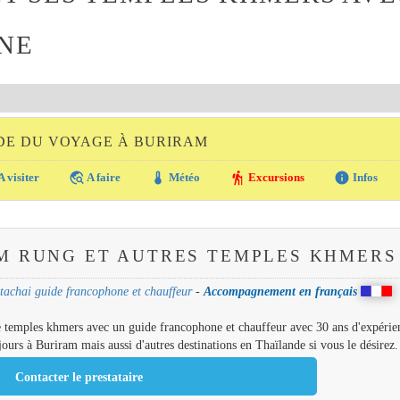
NE
DE DU VOYAGE À BURIRAM
travel_explore
thermostat
hiking
info
A visiter
A faire
Météo
Excursions
Infos
M RUNG ET AUTRES TEMPLES KHMERS
achai guide francophone et chauffeur
-
Accompagnement en français
de temples khmers avec un guide francophone et chauffeur avec 30 ans d'expérien
urs à Buriram mais aussi d'autres destinations en Thaïlande si vous le désirez.
Contacter le prestataire