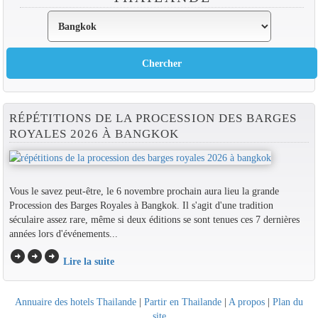
RÉPÉTITIONS DE LA PROCESSION DES BARGES
ROYALES 2026 À BANGKOK
Vous le savez peut-être, le 6 novembre prochain aura lieu la grande
Procession des Barges Royales à Bangkok. Il s'agit d'une tradition
séculaire assez rare, même si deux éditions se sont tenues ces 7 dernières
années lors d'événements...
arrow_circle_right
arrow_circle_right
arrow_circle_right
Lire la suite
Annuaire des hotels Thailande
|
Partir en Thailande
|
A propos
|
Plan du
site