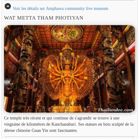
arrow_circle_right
Voir les détails sur Amphawa community live museum
WAT METTA THAM PHOTIYAN
Ce temple très récent et qui continue de s'agrandir se trouve à une
vingtaine de kilomètres de Kanchanaburi. Ses statues en bois sculpté de la
déesse chinoise Guan Yin sont fascinantes.