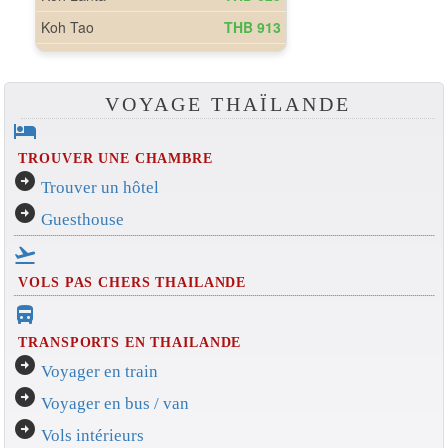
VOYAGE THAÏLANDE
hotel
TROUVER UNE CHAMBRE
arrow_circle_right
Trouver un hôtel
arrow_circle_right
Guesthouse
flight_takeoff
VOLS PAS CHERS THAILANDE
directions_bus_filled
TRANSPORTS EN THAILANDE
arrow_circle_right
Voyager en train
arrow_circle_right
Voyager en bus / van
arrow_circle_right
Vols intérieurs