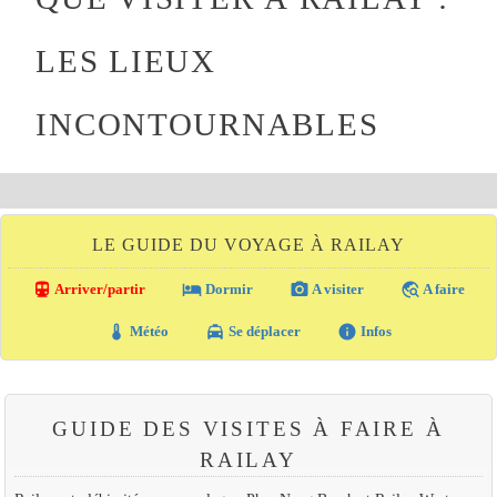
LES LIEUX
INCONTOURNABLES
LE GUIDE DU VOYAGE À RAILAY
directions_transit
local_hotel
photo_camera
travel_explore
Arriver/partir
Dormir
A visiter
A faire
thermostat
local_taxi
info
Météo
Se déplacer
Infos
GUIDE DES VISITES À FAIRE À
RAILAY