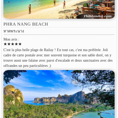
PHRA NANG BEACH
หาดพระนาง
Mon avis :
star
star
star
star
star
C'est la plus belle plage de Railay ! En tout cas, c'est ma préférée. Joli
cadre de carte postale avec mer souvent turquoise et son sable doré, on y
trouve aussi une falaise avec paroi d'escalade et deux sanctuaires avec des
offrandes un peu particulières ;)