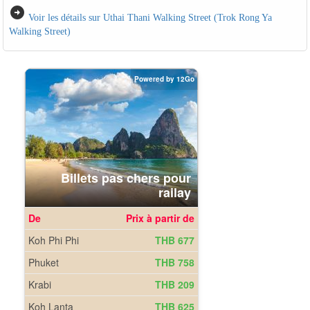
arrow_circle_right
Voir les détails sur Uthai Thani Walking Street (Trok Rong Ya
Walking Street)