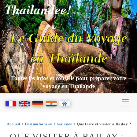
Thailandee!
com
Le Guide du Voyage
en Thaïlande
Toutes les infos et conseils pour préparer votre
voyage en Thaïlande
Accueil
>
Destinations en Thaïlande
> Que faire et visiter à Railay ?
QUE VISITER À RAILAY :