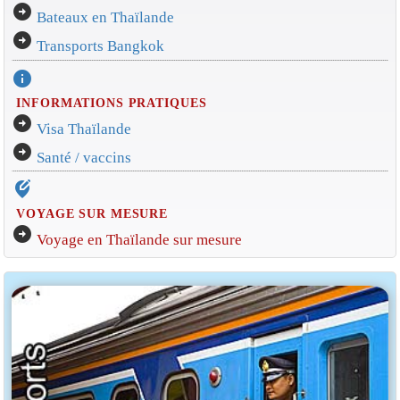
arrow_circle_right
Bateaux en Thaïlande
arrow_circle_right
Transports Bangkok
info
INFORMATIONS PRATIQUES
arrow_circle_right
Visa Thaïlande
arrow_circle_right
Santé / vaccins
edit_location_alt
VOYAGE SUR MESURE
arrow_circle_right
Voyage en Thaïlande sur mesure